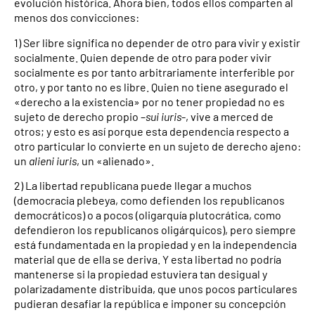
evolución histórica. Ahora bien, todos ellos comparten al
menos dos convicciones:
1) Ser libre significa no depender de otro para vivir y existir
socialmente. Quien depende de otro para poder vivir
socialmente es por tanto arbitrariamente interferible por
otro, y por tanto no es libre. Quien no tiene asegurado el
«derecho a la existencia» por no tener propiedad no es
sujeto de derecho propio –
sui iuris
-, vive a merced de
otros; y esto es así porque esta dependencia respecto a
otro particular lo convierte en un sujeto de derecho ajeno:
un
alieni iuris
, un «alienado».
2) La libertad republicana puede llegar a muchos
(democracia plebeya, como defienden los republicanos
democráticos) o a pocos (oligarquía plutocrática, como
defendieron los republicanos oligárquicos), pero siempre
está fundamentada en la propiedad y en la independencia
material que de ella se deriva. Y esta libertad no podría
mantenerse si la propiedad estuviera tan desigual y
polarizadamente distribuida, que unos pocos particulares
pudieran desafiar la república e imponer su concepción