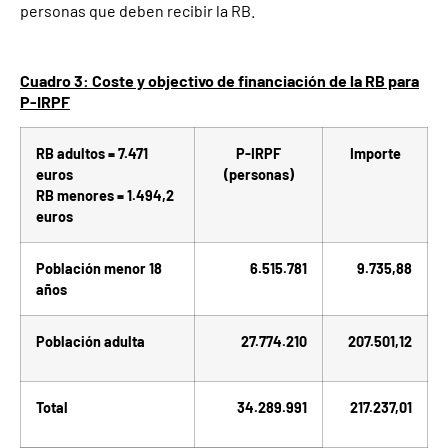
personas que deben recibir la RB.
Cuadro 3: Coste y objectivo de financiación de la RB para
P-IRPF
RB adultos = 7.471
P-IRPF
Importe
euros
(personas)
RB menores = 1.494,2
euros
Población menor 18
6.515.781
9.735,88
años
Población adulta
27.774.210
207.501,12
Total
34.289.991
217.237,01