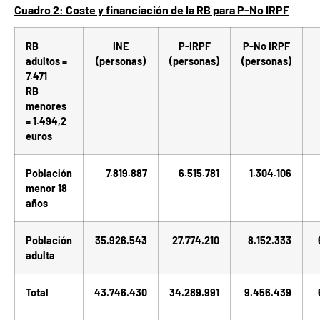
Cuadro 2: Coste y financiación de la RB para P-No IRPF
RB
INE
P-IRPF
P-No IRPF
adultos =
(personas)
(personas)
(personas)
7.471
RB
menores
= 1.494,2
euros
Población
7.819.887
6.515.781
1.304.106
menor 18
años
Población
35.926.543
27.774.210
8.152.333
adulta
Total
43.746.430
34.289.991
9.456.439