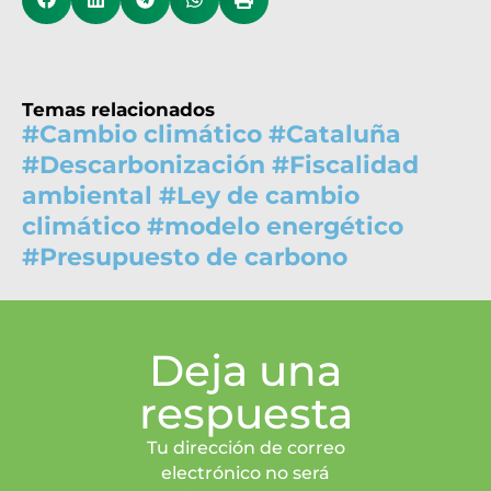
Temas relacionados
#
Cambio climático
#
Cataluña
#
Descarbonización
#
Fiscalidad
ambiental
#
Ley de cambio
climático
#
modelo energético
#
Presupuesto de carbono
Deja una
respuesta
Tu dirección de correo
electrónico no será