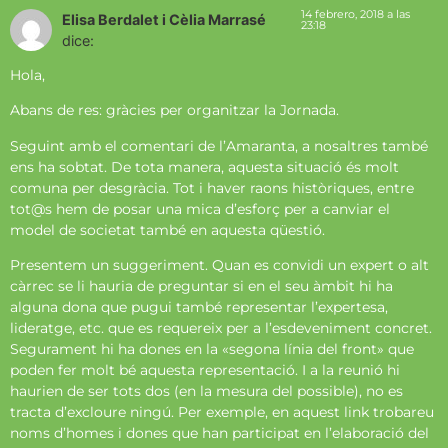
14 febrero, 2018 a las
Elisa Berdalet i Cèlia Marrasé
23:18
dice:
Hola,
Abans de res: gràcies per organitzar la Jornada.
Seguint amb el comentari de l’Amaranta, a nosaltres també
ens ha sobtat. De tota manera, aquesta situació és molt
comuna per desgràcia. Tot i haver raons històriques, entre
tot@s hem de posar una mica d’esforç per a canviar el
model de societat també en aquesta qüestió.
Presentem un suggeriment. Quan es convidi un expert o alt
càrrec se li hauria de preguntar si en el seu àmbit hi ha
alguna dona que pugui també representar l’expertesa,
lideratge, etc. que es requereix per a l’esdeveniment concret.
Segurament hi ha dones en la «segona línia del front» que
poden fer molt bé aquesta representació. I a la reunió hi
haurien de ser tots dos (en la mesura del possible), no es
tracta d’excloure ningú. Per exemple, en aquest link trobareu
noms d’homes i dones que han participat en l’elaboració del