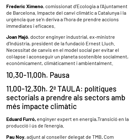
Frederic Ximeno
, comissionat d’Ecologia a l’Ajuntament
de Barcelona. Impacte del canvi climàtic a Catalunya i la
urgència que se’n deriva a l’hora de prendre accions
immediates i eficaces.
Joan Majó
, doctor enginyer industrial, ex-ministre
d’Indústria, president de la fundació Ernest Lluch.
Necessitat de canvis en el model social per evitar el
col·lapse i aconseguir un planeta sostenible socialment,
econòmicament, climàticament i ambientalment.
10,30-11,00h. Pausa
11,00-12,30h. 2ª TAULA: polítiques
sectorials a prendre als sectors amb
més impacte climàtic
Eduard Furró,
enginyer expert en energia
.
Transició en la
producció i ús de l’energia.
Pau Noy
, adjunt al conseller delegat de TMB
.
Com