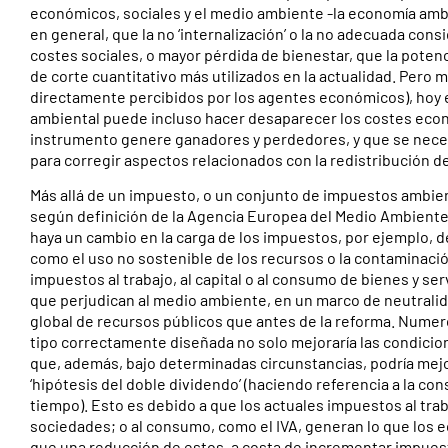
económicos, sociales y el medio ambiente -la economía ambi
en general, que la no ‘internalización’ o la no adecuada co
costes sociales, o mayor pérdida de bienestar, que la pote
de corte cuantitativo más utilizados en la actualidad. Pero má
directamente percibidos por los agentes económicos), hoy en
ambiental puede incluso hacer desaparecer los costes econ
instrumento genere ganadores y perdedores, y que se ne
para corregir aspectos relacionados con la redistribución de 
Más allá de un impuesto, o un conjunto de impuestos ambie
según definición de la Agencia Europea del Medio Ambiente
haya un cambio en la carga de los impuestos, por ejemplo, d
como el uso no sostenible de los recursos o la contaminación
impuestos al trabajo, al capital o al consumo de bienes y s
que perjudican al medio ambiente, en un marco de neutralid
global de recursos públicos que antes de la reforma. Num
tipo correctamente diseñada no solo mejoraría las condicio
que, además, bajo determinadas circunstancias, podría mej
‘hipótesis del doble dividendo’ (haciendo referencia a la c
tiempo). Esto es debido a que los actuales impuestos al trab
sociedades; o al consumo, como el IVA, generan lo que los e
que una reducción de estos, a costa de incrementar impuest