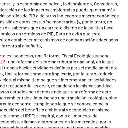
ental y la economía ecológica-, lo desmienten. Consideran,
nsideración de los impactos ambientales puede generar más
ncial pérdida de PIB o de otros indicadores macroeconómicos
s allá de estos costes ‘no monetarios’ (y, por lo tanto, no
 día sabemos que un correcto diseño de la política fiscal
ómicos en términos de PIB. Esto no evita que este
cesiten establecer mecanismos de compensación adecuados
la renta al diseñarlo.
ntales inconexos, una Reforma Fiscal Ecológica supone,
,
[3]
una reforma del sistema tributario nacional, en la que
el trabajo hacia actividades dañinas para el medio ambiente,
. Una reforma como esta implicaría, por lo tanto, reducir
ervicios, al mismo tiempo que se incrementan en actividades
ad recaudatoria, es decir, recaudando la misma cantidad
erosos estudios han demostrado que una reforma de este
nes ambientales, impulsando una transición ecológica, sino
orar la economía, cumpliendo lo que se conoce como la
onsecución del beneficio ambiental y económico al mismo
ajo, como el IRPF; al capital, como el impuesto de
conomistas llaman ‘distorsiones’ en los mercados, por lo
os ambientales, podría generar un efecto neto positivo