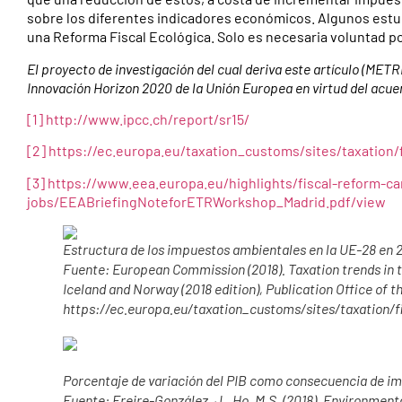
sobre los diferentes indicadores económicos. Algunos estu
una Reforma Fiscal Ecológica. Solo es necesaria voluntad polí
El proyecto de investigación del cual deriva este artículo (MET
Innovación Horizon 2020 de la Unión Europea en virtud del acue
[1]
http://www.ipcc.ch/report/sr15/
[2]
https://ec.europa.eu/taxation_customs/sites/taxation/
[3]
https://www.eea.europa.eu/highlights/fiscal-reform-ca
jobs/EEABriefingNoteforETRWorkshop_Madrid.pdf/view
Estructura de los impuestos ambientales en la UE-28 en 2
Fuente: European Commission (2018). Taxation trends in
Iceland and Norway (2018 edition), Publication Office of
https://ec.europa.eu/taxation_customs/sites/taxation/f
Porcentaje de variación del PIB como consecuencia de i
Fuente: Freire-González, J., Ho, M.S. (2018). Environmen