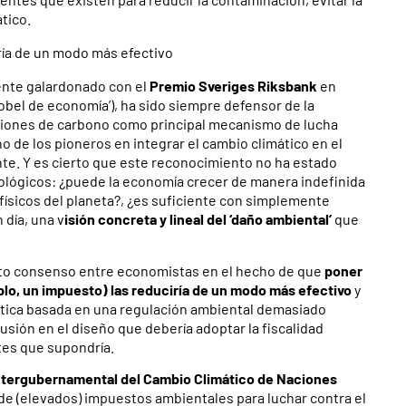
tico.
ría de un modo más efectivo
nte galardonado con el
Premio Sveriges Riksbank
en
bel de economía’), ha sido siempre defensor de la
isiones de carbono como principal mecanismo de lucha
 de los pioneros en integrar el cambio climático en el
e. Y es cierto que este reconocimiento no ha estado
lógicos: ¿puede la economía crecer de manera indefinida
físicos del planeta?, ¿es suficiente con simplemente
 día, una v
isión concreta y lineal del ‘daño ambiental’
que
rto consenso entre economistas en el hecho de que
poner
mplo, un impuesto) las reduciría de un modo más efectivo
y
ática basada en una regulación ambiental demasiado
cusión en el diseño que debería adoptar la fiscalidad
stes que supondría.
ntergubernamental del Cambio Climático de Naciones
de (elevados) impuestos ambientales para luchar contra el