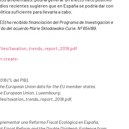
dios recientes sugieren que en España se podría dar con
tica suficiente para llevarla a cabo.
RES) ha recibido financiación del Programa de Investigación e
rdo del acuerdo Marie Sklodowska-Curie, Nº 654189.
files/taxation_trends_report_2018.pdf
n-create-
016 (% del PIB).
 the European Union data for the EU member states
 the European Union, Luxembourg:
iles/taxation_trends_report_2018.pdf.
mplementar una Reforma Fiscal Ecológica en España.
tal Fiscal Reform and the Double Dividend: Evidence from