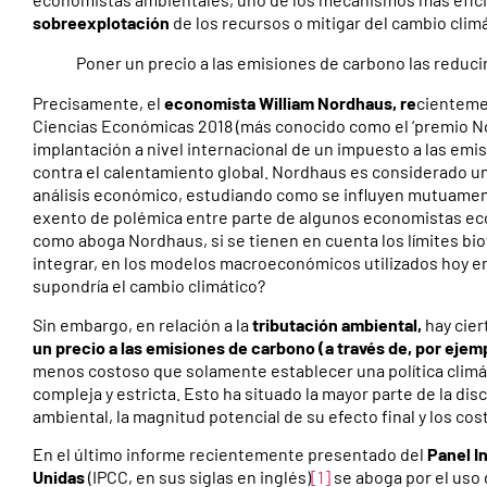
sobreexplotación
de los recursos o mitigar del cambio climá
Poner un precio a las emisiones de carbono las reduci
Precisamente, el
economista William Nordhaus, re
cienteme
Ciencias Económicas 2018 (más conocido como el ‘premio No
implantación a nivel internacional de un impuesto a las em
contra el calentamiento global. Nordhaus es considerado uno
análisis económico, estudiando como se influyen mutuament
exento de polémica entre parte de algunos economistas eco
como aboga Nordhaus, si se tienen en cuenta los límites bio
integrar, en los modelos macroeconómicos utilizados hoy en
supondría el cambio climático?
Sin embargo, en relación a la
tributación ambiental,
hay cie
un precio a las emisiones de carbono (a través de, por eje
menos costoso que solamente establecer una política clim
compleja y estricta. Esto ha situado la mayor parte de la dis
ambiental, la magnitud potencial de su efecto final y los co
En el último informe recientemente presentado del
Panel I
Unidas
(IPCC, en sus siglas en inglés)
[1]
se aboga por el uso 