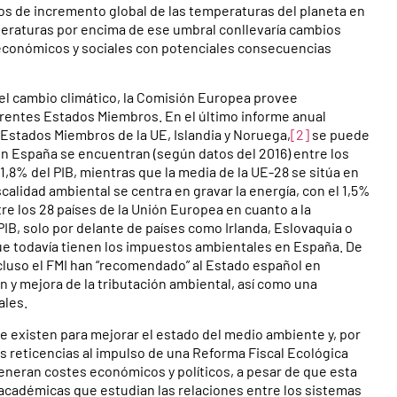
rados de incremento global de las temperaturas del planeta en
mperaturas por encima de ese umbral conllevaría cambios
 económicos y sociales con potenciales consecuencias
el cambio climático, la Comisión Europea provee
ferentes Estados Miembros. En el último informe anual
 Estados Miembros de la UE, Islandia y Noruega,
[2]
se puede
n España se encuentran (según datos del 2016) entre los
,8% del PIB, mientras que la media de la UE-28 se sitúa en
scalidad ambiental se centra en gravar la energía, con el 1,5%
re los 28 países de la Unión Europea en cuanto a la
PIB, solo por delante de países como Irlanda, Eslovaquia o
e todavía tienen los impuestos ambientales en España. De
luso el FMI han “recomendado” al Estado español en
n y mejora de la tributación ambiental, así como una
ales.
 existen para mejorar el estado del medio ambiente y, por
as reticencias al impulso de una Reforma Fiscal Ecológica
eneran costes económicos y políticos, a pesar de que esta
s académicas que estudian las relaciones entre los sistemas