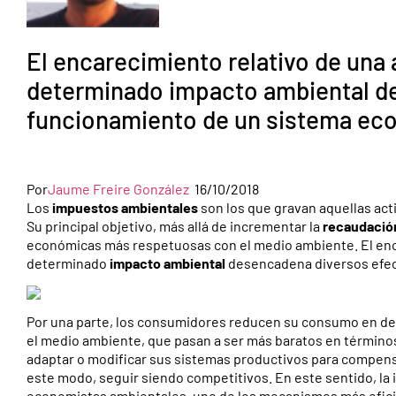
El encarecimiento relativo de una
determinado impacto ambiental de
funcionamiento de un sistema ec
Por
Jaume Freire González
16/10/2018
Los
impuestos ambientales
son los que gravan aquellas ac
Su principal objetivo, más allá de incrementar la
recaudación
económicas más respetuosas con el medio ambiente. El enca
determinado
impacto ambiental
desencadena diversos efec
Por una parte, los consumidores reducen su consumo en de
el medio ambiente, que pasan a ser más baratos en términos 
adaptar o modificar sus sistemas productivos para compens
este modo, seguir siendo competitivos. En este sentido, la
economistas ambientales, uno de los mecanismos más eficien