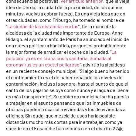
consecuencias positivas,
ver artículo anterior
, que la vieja
idea de Cerdà, la ciudad de la proximidad, de los quince
minutos, vuelva a cobrar fuerza. Es una vieja idea que en
otras ciudades, como Friburgo, ha tomado el nombre de
“
La ciudad de las distancias cortas
”. De la mano de la
alcaldesa de la ciudad más importante de Europa, Anne
Hidalgo, el ayuntamiento de París ha anunciado el inicio de
una nueva política urbanística, porque es probablemente
la mejor forma de erradicar el coche de la ciudad. “
La
polución ya es en sí una crisis sanitaria. Sumada al
coronavirus es un cóctel peligroso”
, advirtió la alcaldesa
en un reciente consejo municipal. “Si algo bueno ha tenido
el confinamiento es el de haber rebajado los niveles de
contaminación, incluso la sonora, hasta el punto de que el
canto de los pájaros se oye como nunca y el agua del Sena
es más transparente”. Su gobierno municipal se ha puesto
a trabajar en el asunto pensando que los inmuebles de
oficinas pueden trocarse a viviendas y los de viviendas a
oficinas. Sin duda, que mezcla de usos haría posible
distancias mucho más cortas para ir a trabajar, como ya
sucede en el Ensanche barcelonés o en el distrito 22@.