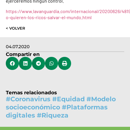
ejerceremos ningún control.
https://www.lavanguardia.com/internacional/20200626/48
o-quieren-los-ricos-salvar-el-mundo.html
< VOLVER
04.07.2020
Compartir en
Temas relacionados
#
Coronavirus
#
Equidad
#
Modelo
socioeconómico
#
Plataformas
digitales
#
Riqueza