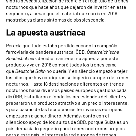
sido la descapitalización de Renfe en el capítulo de trenes
nocturnos que hace años que dejaron de invertir en este
segmento, a pesar que el material que corría en 2019
mostraba ya claros síntomas de obsolescencia.
La apuesta austríaca
Parecía que todo estaba perdido cuando la compañía
ferroviaria de bandera austríaca, ÖBB,
Österreichische
Bundesbahnen
, decidió mantener su apuesta por este
producto y ya en 2016 compró todos los trenes cama
que
Deustche Bahn
no quería. Y en silencio empezó a tejer
los hilos que hoy configuran su imperio europeo de trenes
nocturnos. Hasta 18 destinaciones diferentes en trenes
nocturnos hacia diversos países europeos gestiona cada
día ÖBB. Estudiaron a fondo las necesidades del cliente y
prepararon un producto atractivo a un precio interesante,
y para pasmo de las tecnocracias ferroviarias europeas,
empezaron a ganar dinero. Además, contó con el
silencioso apoyo de los suizos de SBB, porque Suiza es un
país demasiado pequeño para trenes nocturnos propios
pero a este país le interesa la red europea de trenes