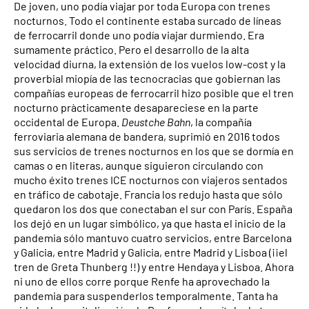
De joven, uno podía viajar por toda Europa con trenes
nocturnos. Todo el continente estaba surcado de líneas
de ferrocarril donde uno podía viajar durmiendo. Era
sumamente práctico. Pero el desarrollo de la alta
velocidad diurna, la extensión de los vuelos low-cost y la
proverbial miopía de las tecnocracias que gobiernan las
compañías europeas de ferrocarril hizo posible que el tren
nocturno pràcticamente desapareciese en la parte
occidental de Europa.
Deustche Bahn
, la compañía
ferroviaria alemana de bandera, suprimió en 2016 todos
sus servicios de trenes nocturnos en los que se dormía en
camas o en literas, aunque siguieron circulando con
mucho éxito trenes ICE nocturnos con viajeros sentados
en tráfico de cabotaje. Francia los redujo hasta que sólo
quedaron los dos que conectaban el sur con París. España
los dejó en un lugar simbólico, ya que hasta el inicio de la
pandemia sólo mantuvo cuatro servicios, entre Barcelona
y Galicia, entre Madrid y Galicia, entre Madrid y Lisboa (¡¡el
tren de Greta Thunberg !!) y entre Hendaya y Lisboa. Ahora
ni uno de ellos corre porque Renfe ha aprovechado la
pandemia para suspenderlos temporalmente. Tanta ha