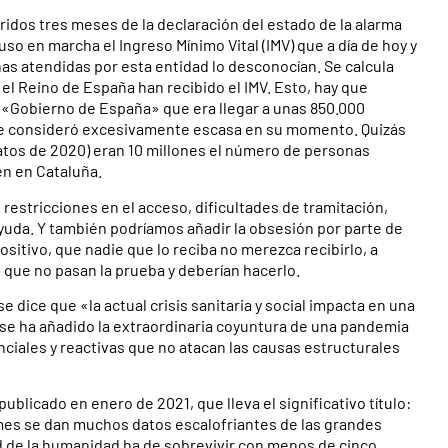
idos tres meses de la declaración del estado de la alarma
o en marcha el Ingreso Mínimo Vital (IMV) que a día de hoy y
nas atendidas por esta entidad lo desconocían. Se calcula
l Reino de España han recibido el IMV. Esto, hay que
l «Gobierno de España» que era llegar a unas 850.000
a se consideró excesivamente escasa en su momento. Quizás
atos de 2020) eran 10 millones el número de personas
en en Cataluña.
restricciones en el acceso, dificultades de tramitación,
 ayuda. Y también podríamos añadir la obsesión por parte de
ositivo, que nadie que lo reciba no merezca recibirlo, a
que no pasan la prueba y deberían hacerlo.
 dice que «la actual crisis sanitaria y social impacta en una
s se ha añadido la extraordinaria coyuntura de una pandemia
ciales y reactivas que no atacan las causas estructurales
blicado en enero de 2021, que lleva el significativo título:
rmes se dan muchos datos escalofriantes de las grandes
ad de la humanidad ha de sobrevivir con menos de cinco