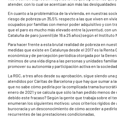
atender, con lo cual se acentúan aún más las desigualdades 
En cuanto a la problemática de la vivienda, en nuestras socie
riesgo de pobreza un 35,5% respecto a las que viven en viv
ocupados por familias con menor poder adquisitivo y con t
que el paro es mucho más elevado entre la juventud, con un
Cataluña de paro juvenil (de 16 a 25 años) según el Instituto 
Para hacer frente a esta brutal realidad de pobreza en nues
medidas que existe en Catalunya desde el 2017 es la Renta 
económica y de percepción periódica otorgada por la General
mínimos de una vida digna a las personas y unidades familia
promover su autonomía y participación activa en la sociedad
La RGC, a tres años desde su aprobación, sigue siendo una
atendidos por Cáritas de Barcelona y que hay que sumar a la
que no sabe cómo pedirla por la complicada trama burocráti
enero de 2021 y se calcula que sólo la han pedido menos de
debido este fracaso? Según la gente que trabaja sobre el te
enumeran los siguientes motivos: unos criterios rígidos de 
burocracia y un desconocimiento de cómo acceder a pedirlo…
recurrentes de las prestaciones condicionadas.