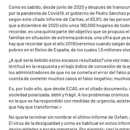
Como es sabido, desde junio de 2020 y después de transcurr
por la pandemia de Covid19, el gobierno de Pedro Sánchez pus
según este citado informe de Cáritas, el 63,9% de las perso
que a diciembre de 2020 sólo unos 160.000 hogares de todo e
recordar, es una quinta parte del objetivo que se propuso e
familias en situación de extrema pobreza, una cifra que y
hay que recordar que el año 2019 (veremos cuando salgan d
pobres en el Reino de España, de los cuales 1,5 millones viv
¿A qué sería debido estos escasos resultados? una vez más: 
lentitud en la respuesta y el bajo índice de concesión de la
los administradores de que no se cometa el error del falso p
cuenta de cometer muchos casos el falso negativo: muchos 
Es, por todo ello, que desde ECAS, en el citado documento, se
sociedad polarizada, débil y frágil. A los problemas crónico
en la que se ha respondido con medidas de urgencia, asisten
que hay que transformar.»
No quería terminar sin nombrar el último informe de Oxfam, pu
El virus de la desigualdad y como es habitual en estos info
desigualdades a escala planetaria. Por ejemplo: casi la mit