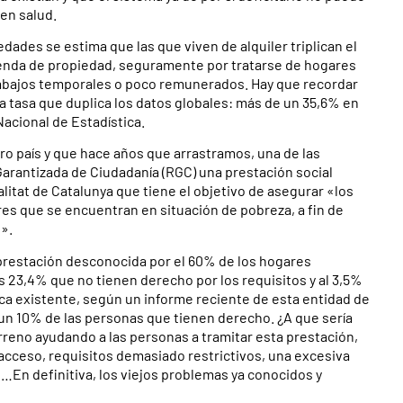
en salud.
dades se estima que las que viven de alquiler triplican el
ienda de propiedad, seguramente por tratarse de hogares
rabajos temporales o poco remunerados. Hay que recordar
a tasa que duplica los datos globales: más de un 35,6% en
Nacional de Estadística.
tro país y que hace años que arrastramos, una de las
Garantizada de Ciudadanía (RGC) una prestación social
itat de Catalunya que tiene el objetivo de asegurar «los
res que se encuentran en situación de pobreza, a fin de
».
 prestación desconocida por el 60% de los hogares
s 23,4% que no tienen derecho por los requisitos y al 3,5%
ca existente, según un informe reciente de esta entidad de
 un 10% de las personas que tienen derecho. ¿A que sería
rreno ayudando a las personas a tramitar esta prestación,
acceso, requisitos demasiado restrictivos, una excesiva
En definitiva, los viejos problemas ya conocidos y