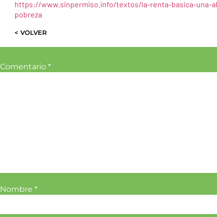
https://www.sinpermiso.info/textos/la-renta-basica-una-alte
pobreza
< VOLVER
Comentario
*
Nombre
*