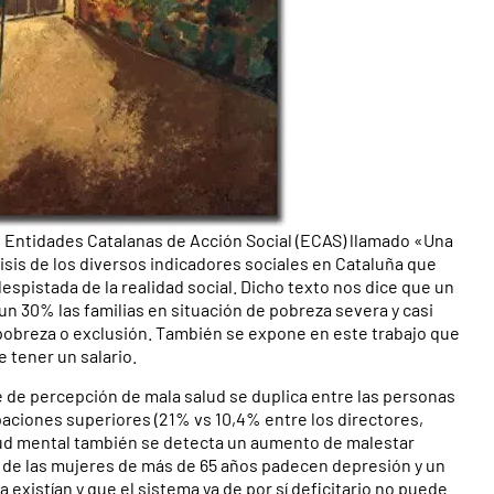
Entidades Catalanas de Acción Social (ECAS) llamado «Una
isis de los diversos indicadores sociales en Cataluña que
spistada de la realidad social. Dicho texto nos dice que un
n 30% las familias en situación de pobreza severa y casi
 pobreza o exclusión. También se expone en este trabajo que
 tener un salario.
e de percepción de mala salud se duplica entre las personas
aciones superiores (21% vs 10,4% entre los directores,
salud mental también se detecta un aumento de malestar
% de las mujeres de más de 65 años padecen depresión y un
 existían y que el sistema ya de por sí deficitario no puede