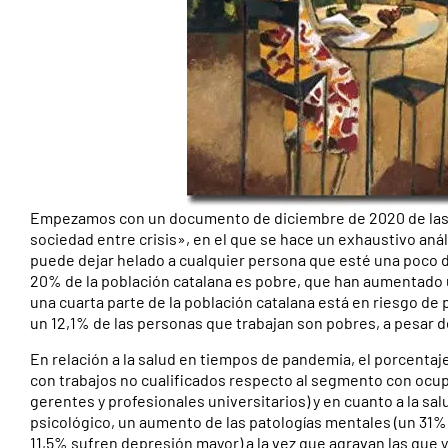
Empezamos con un documento de diciembre de 2020 de las 
sociedad entre crisis», en el que se hace un exhaustivo anál
puede dejar helado a cualquier persona que esté una poco de
20% de la población catalana es pobre, que han aumentado u
una cuarta parte de la población catalana está en riesgo de
un 12,1% de las personas que trabajan son pobres, a pesar de
En relación a la salud en tiempos de pandemia, el porcentaj
con trabajos no cualificados respecto al segmento con ocup
gerentes y profesionales universitarios) y en cuanto a la 
psicológico, un aumento de las patologías mentales (un 31
11,5% sufren depresión mayor) a la vez que agravan las que ya