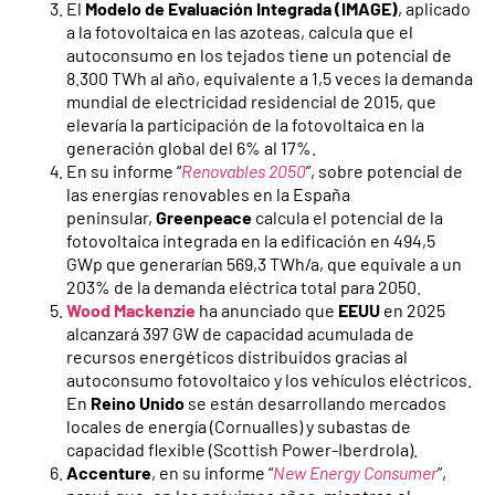
El
Modelo de Evaluación Integrada (IMAGE)
, aplicado
a la fotovoltaica en las azoteas, calcula que el
autoconsumo en los tejados tiene un potencial de
8.300 TWh al año, equivalente a 1,5 veces la demanda
mundial de electricidad residencial de 2015, que
elevaría la participación de la fotovoltaica en la
generación global del 6% al 17%.
En su informe “
Renovables 2050
”, sobre potencial de
las energías renovables en la España
peninsular,
Greenpeace
calcula el potencial de la
fotovoltaica integrada en la edificación en 494,5
GWp que generarían 569,3 TWh/a, que equivale a un
203% de la demanda eléctrica total para 2050.
Wood Mackenzie
ha anunciado que
EEUU
en 2025
alcanzará 397 GW de capacidad acumulada de
recursos energéticos distribuidos gracias al
autoconsumo fotovoltaico y los vehículos eléctricos.
En
Reino Unido
se están desarrollando mercados
locales de energía (Cornualles) y subastas de
capacidad flexible (Scottish Power-Iberdrola).
Accenture
, en su informe “
New Energy Consumer
”,