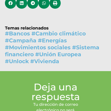
Temas relacionados
#
Bancos
#
Cambio climático
#
Campaña
#
Energías
#
Movimientos sociales
#
Sistema
financiero
#
Unión Europea
#
Unlock
#
Vivienda
Deja una
respuesta
Tu dirección de correo
electrónico no será