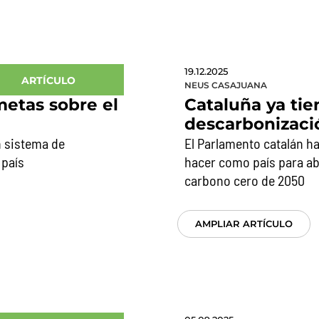
19.12.2025
ARTÍCULO
NEUS CASAJUANA
etas sobre el
Cataluña ya tie
descarbonizaci
 sistema de
El Parlamento catalán h
 país
hacer como país para abor
carbono cero de 2050
AMPLIAR ARTÍCULO