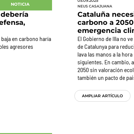
05.09.2025
NOTICIA
NEUS CASAJUANA
 debería
Cataluña neces
efensa,
carbono a 2050 
emergencia cli
 baja en carbono haría
El Gobierno de Illa no v
ibles agresores
de Catalunya para reduci
lava las manos a la hora
siguientes. En cambio, 
2050 sin valoración ecol
también un pacto de pai
AMPLIAR ARTÍCULO