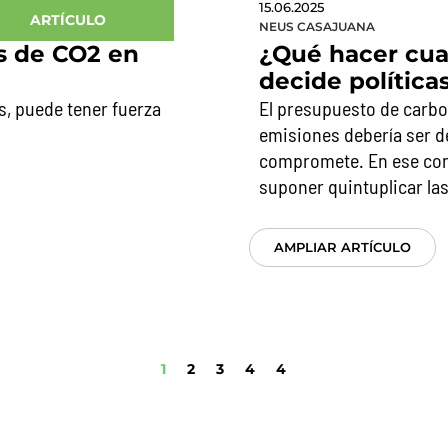
15.06.2025
ARTÍCULO
NEUS CASAJUANA
s de CO2 en
¿Qué hacer cua
decide política
s, puede tener fuerza
El presupuesto de carbo
emisiones debería ser de
compromete. En ese cont
suponer quintuplicar la
AMPLIAR ARTÍCULO
1
2
3
4
4