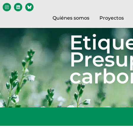
Quiénes somos
Proyectos
Etique
Presu
carbo