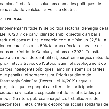
catalana¨, ni a falses solucions com a les polítiques de
renovació de vehicles i el vehicle elèctric.
3. ENERGIA
Implementar l’article 19 de política sectorial d’energia de la
Llei 16/2017 de canvi climàtic amb l’objectiu d’arribar a
reduir el consum final d’energia com a mínim un 32,5% i a
incrementar fins a un 50% la procedència renovable del
consum elèctric de Catalunya abans de 2030. Transitar
cap a un model descentralitzat, basat en energies netes de
proximitat a través de l’autoconsum i el desplegament de
xarxes intel·ligents públiques i amb un sistema de tarifes
que penalitzi el sobreconsum. Prioritzar dintre de
l’estratègia SolarCat (Decret Llei 16/2019) aquells
projectes que responguin a criteris de participació
ciutadana vinculant, especialment de les afectades pel
model (territori, pobresa energètica, treballadores del
sector fòssil, etc), criteris d’economia social i solidària i de