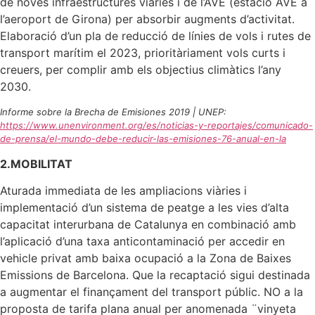
de noves infraestructures viàries i de l’AVE (estació AVE a
l’aeroport de Girona) per absorbir augments d’activitat.
Elaboració d’un pla de reducció de línies de vols i rutes de
transport marítim el 2023, prioritàriament vols curts i
creuers, per complir amb els objectius climàtics l’any
2030.
Informe sobre la Brecha de Emisiones 2019 | UNEP:
https://www.unenvironment.org/es/noticias-y-reportajes/comunicado-
de-prensa/el-mundo-debe-reducir-las-emisiones-76-anual-en-la
2.MOBILITAT
Aturada immediata de les ampliacions viàries i
implementació d’un sistema de peatge a les vies d’alta
capacitat interurbana de Catalunya en combinació amb
l’aplicació d’una taxa anticontaminació per accedir en
vehicle privat amb baixa ocupació a la Zona de Baixes
Emissions de Barcelona. Que la recaptació sigui destinada
a augmentar el finançament del transport públic. NO a la
proposta de tarifa plana anual per anomenada ¨vinyeta