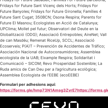
Fridays for Future Sant Vicenç dels Horts; Fridays For
Future Banyoles; Fridays for Future Gironella; Famílies 4
Future Sant Cugat; 350BCN; Osona Respira; Parents for
Future El Masnou; Ecologistes en Acció de Catalunya;
UPClima; Mollet pel futur; Observatori del Deute en la
Globalització (ODG); Associació Entrepobles; AireNet; Vall
de can Masdéu; Remenat RiceUp, SCCL; Associació
Ecoserveis; P(A)T – Prevención de Accidentes de Tráfico;
Asociación Nacional de Autoconsumidores; Assemblea
ecologista de la UAB; Eixample Respira; Solidaritat i
Comunicació – SICOM; Revo Prosperidad Sostenible; La
Ruda amics de Can Deu per a l’agricultura ecològica;
Assemblea Ecologista de l’EEBE (ecoEEBE)
Formulari per adhesions aquí:
https://forms.gle/hmp73N1Amsg3ZvrE7https://forms.