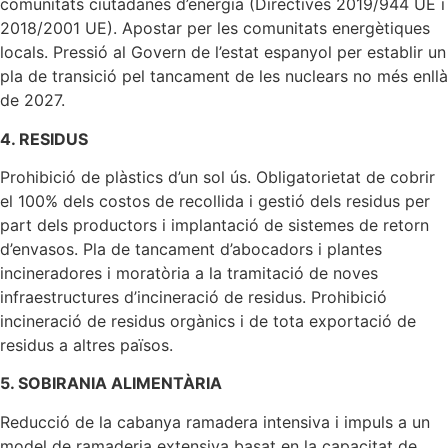
comunitats ciutadanes d’energia (Directives 2019/944 UE i
2018/2001 UE). Apostar per les comunitats energètiques
locals. Pressió al Govern de l’estat espanyol per establir un
pla de transició pel tancament de les nuclears no més enllà
de 2027.
4. RESIDUS
Prohibició de plàstics d’un sol ús. Obligatorietat de cobrir
el 100% dels costos de recollida i gestió dels residus per
part dels productors i implantació de sistemes de retorn
d’envasos. Pla de tancament d’abocadors i plantes
incineradores i moratòria a la tramitació de noves
infraestructures d’incineració de residus. Prohibició
incineració de residus orgànics i de tota exportació de
residus a altres països.
5. SOBIRANIA ALIMENTÀRIA
Reducció de la cabanya ramadera intensiva i impuls a un
model de ramaderia extensiva basat en la capacitat de