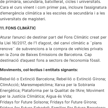
de primària, secundària, batxillerat, cicles i universitats.
Cara el curs vinent i com primer pas, incloure l’assignatura
d’emergència climàtica a les escoles de secundària i a les
universitats de magisteri.
11. FONS CLIMÀTIC
Aturar l’anunci de destinar part del Fons Climàtic creat per
la Llei 16/2017, de l’1 d’agost, del canvi climàtic a ¨plans
renove¨ de subvencions a la compra de vehicles privats
en la Zona de Baixes Emissions de Barcelona. Cap
destinació d’aquest fons a sectors de l’economia fòssil.
Moviments, col·lectius i entitats signants:
Rebel·lió o Extinció Barcelona; Rebel·lió o Extinció Girona;
ClimAcció; Maresmepelclima; Xarxa per la Sobirania
Energètica; Plataforma per la Qualitat de l’Aire; Moviment
per la Justícia Climàtica; Aigua és Vida;
Fridays for Future Solsona; Fridays for Future Girona;
Fridays for Future Sabadell; Families For Future Barcelona;