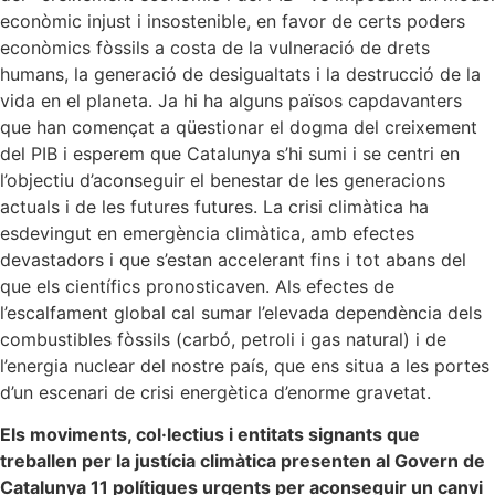
econòmic injust i insostenible, en favor de certs poders
econòmics fòssils a costa de la vulneració de drets
humans, la generació de desigualtats i la destrucció de la
vida en el planeta. Ja hi ha alguns països capdavanters
que han començat a qüestionar el dogma del creixement
del PIB i esperem que Catalunya s’hi sumi i se centri en
l’objectiu d’aconseguir el benestar de les generacions
actuals i de les futures futures. La crisi climàtica ha
esdevingut en emergència climàtica, amb efectes
devastadors i que s’estan accelerant fins i tot abans del
que els científics pronosticaven. Als efectes de
l’escalfament global cal sumar l’elevada dependència dels
combustibles fòssils (carbó, petroli i gas natural) i de
l’energia nuclear del nostre país, que ens situa a les portes
d’un escenari de crisi energètica d’enorme gravetat.
Els moviments, col·lectius i entitats signants que
treballen per la justícia climàtica presenten al Govern de
Catalunya 11 polítiques urgents per aconseguir un canvi