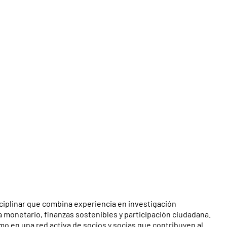
ciplinar que combina experiencia en investigación
a monetario, finanzas sostenibles y participación ciudadana.
o en una red activa de socios y socias que contribuyen al