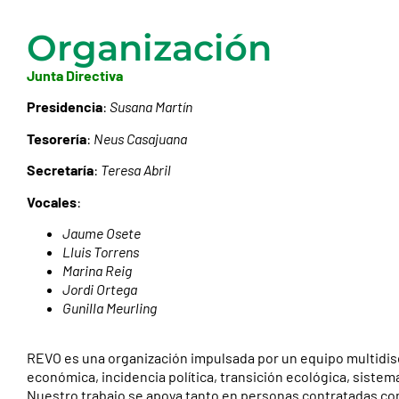
Organización
Junta Directiva
Presidencia
:
Susana Martín
Tesorería
:
Neus Casajuana
Secretaría
:
Teresa Abril
Vocales
:
Jaume Osete
Lluis Torrens
Marina Reig
Jordi Ortega
Gunilla Meurling
REVO es una organización impulsada por un equipo multidis
económica, incidencia política, transición ecológica, sistem
Nuestro trabajo se apoya tanto en personas contratadas com