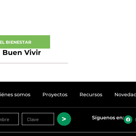
EL BIENESTAR
 Buen Vivir
iénes somos
Proyectos
Recursos
Noveda
>
Síguenos en: