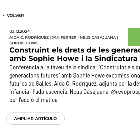
< VOLVER
03.12.2024
AIDA C. RODRÍGUEZ
|
JAN FERRER
|
NEUS CASAJUANA
|
SOPHIE HOWE
Construint els drets de les genera
amb Sophie Howe i la Sindicatura
Conferència a l'altaveu de la síndica: “Construint els d
generacions futures” amb Sophie Howe excomissiona
futures de Gal.les, Aida C. Rodríguez, adjunta per la de
infància i l'adolescència, Neus Casajuana, @revoprosp
per l'acció climàtica
AMPLIAR ARTÍCULO