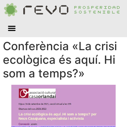
Quiénes somos
Conferència «La crisi
ecològica és aquí. Hi
som a temps?»