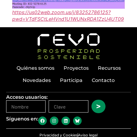
https://us02web.zoom.us/j/83252786125?
pwd=VTdFSCtLeHVnd1U1WUNxRDA1ZzU4UT09
Quiénes somos
Proyectos
Recursos
Novedades
Participa
Contacto
Acceso usuarios:
>
Síguenos en:
Privacidad y Cookies
Aviso legal