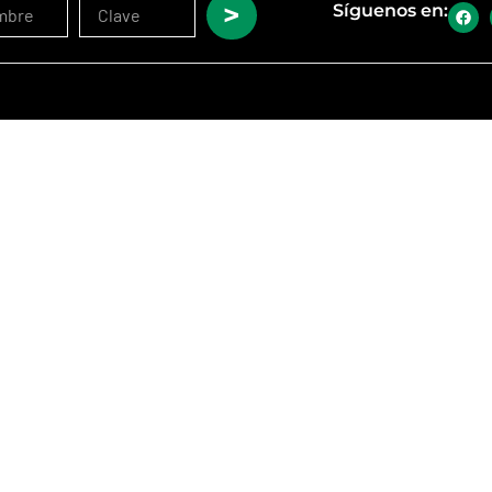
>
Síguenos en: