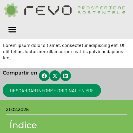
Quiénes somos
Lorem ipsum dolor sit amet, consectetur adipiscing elit. Ut
elit tellus, luctus nec ullamcorper mattis, pulvinar dapibus
leo.
Compartir en
DESCARGAR INFORME ORIGINAL EN PDF
21.02.2025
Índice