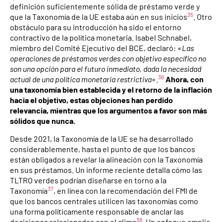
definición suficientemente sólida de préstamo verde y
35
que la Taxonomía de la UE estaba aún en sus inicios
. Otro
obstáculo para su introducción ha sido el entorno
contractivo de la política monetaria. Isabel Schnabel,
miembro del Comité Ejecutivo del BCE, declaró: «
Las
operaciones de préstamos verdes con objetivo específico no
son una opción para el futuro inmediato, dada la necesidad
36
actual de una política monetaria restrictiva
«.
Ahora, con
una taxonomía bien establecida y el retorno de la inflación
hacia el objetivo, estas objeciones han perdido
relevancia, mientras que los argumentos a favor son más
sólidos que nunca.
Desde 2021, la Taxonomía de la UE se ha desarrollado
considerablemente, hasta el punto de que los bancos
están obligados a revelar la alineación con la Taxonomía
en sus préstamos. Un informe reciente detalla cómo las
TLTRO verdes podrían diseñarse en torno a la
37
Taxonomía
, en línea con la recomendación del FMI de
que los bancos centrales utilicen las taxonomías como
una forma políticamente responsable de anclar las
38
decisiones relacionadas con el clima
. Un enfoque amplio