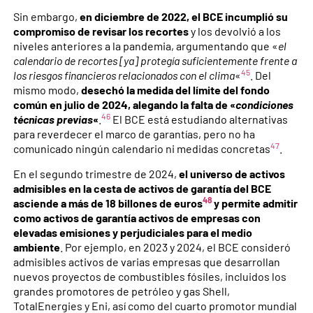
Sin embargo,
en diciembre de 2022, el BCE incumplió su
compromiso de revisar los recortes
y los devolvió a los
niveles anteriores a la pandemia, argumentando que «
el
calendario de recortes [ya] protegía suficientemente frente a
45
los riesgos financieros relacionados con el clima
«
. Del
mismo modo,
desechó la medida del límite del fondo
común en julio de 2024, alegando la falta de «
condiciones
46
técnicas previas
«
.
El BCE está estudiando alternativas
para reverdecer el marco de garantías, pero no ha
47
comunicado ningún calendario ni medidas concretas
.
En el segundo trimestre de 2024,
el universo de activos
admisibles en la cesta de activos de garantía del BCE
48
asciende a más de 18 billones de euros
y permite admitir
como activos de garantía activos de empresas con
elevadas emisiones y perjudiciales para el medio
ambiente
. Por ejemplo, en 2023 y 2024, el BCE consideró
admisibles activos de varias empresas que desarrollan
nuevos proyectos de combustibles fósiles, incluidos los
grandes promotores de petróleo y gas Shell,
TotalEnergies y Eni, así como del cuarto promotor mundial