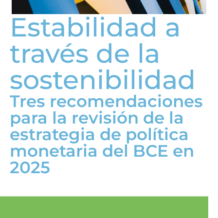
Estabilidad a
través de la
sostenibilidad
Tres recomendaciones
para la revisión de la
estrategia de política
monetaria del BCE en
2025