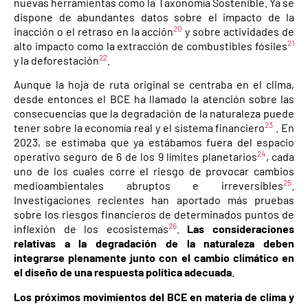
nuevas herramientas como la Taxonomía Sostenible. Ya se
dispone de abundantes datos sobre el impacto de la
20
inacción o el retraso en la acción
y sobre actividades de
21
alto impacto como la extracción de combustibles fósiles
22
y la deforestación
.
Aunque la hoja de ruta original se centraba en el clima,
desde entonces el BCE ha llamado la atención sobre las
consecuencias que la degradación de la naturaleza puede
23
tener sobre la economía real y el sistema financiero
. En
2023, se estimaba que ya estábamos fuera del espacio
24
operativo seguro de 6 de los 9 límites planetarios
, cada
uno de los cuales corre el riesgo de provocar cambios
25
medioambientales abruptos e irreversibles
.
Investigaciones recientes han aportado más pruebas
sobre los riesgos financieros de determinados puntos de
26
inflexión de los ecosistemas
.
Las consideraciones
relativas a la degradación de la naturaleza deben
integrarse plenamente junto con el cambio climático en
el diseño de una respuesta política adecuada
.
Los próximos movimientos del BCE en materia de clima y