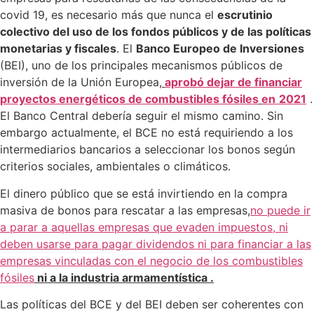
covid 19, es necesario más que nunca el
escrutinio
colectivo del uso de los fondos públicos y de las políticas
monetarias y fiscales
. El
Banco Europeo de Inversiones
(BEI), uno de los principales mecanismos públicos de
inversión de la Unión Europea,
aprobó dejar de financiar
proyectos energéticos de combustibles fósiles
en
2021
.
El Banco Central debería seguir el mismo camino. Sin
embargo actualmente, el BCE no está requiriendo a los
intermediarios bancarios a seleccionar los bonos según
criterios sociales, ambientales o climáticos.
El dinero público que se está invirtiendo en la compra
masiva de bonos para rescatar a las empresas,
no puede ir
a parar a aquellas empresas que evaden impuestos, ni
deben
usarse para pagar dividendos ni para financiar a las
empresas vinculadas con el negocio de los combustibles
fósiles
ni a la industria armamentística .
Las políticas del BCE y del BEI deben ser coherentes con