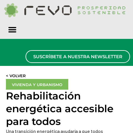
Quiénes somos
SUSCRÍBETE A NUESTRA NEWSLETTER
< VOLVER
VIVIENDA Y URBANISMO
Rehabilitación
energética accesible
para todos
Una transición energética ayudaría a que todos