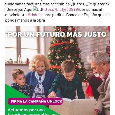
tuviéramos facturas más accesibles y justas. ¿Te gustaría?
¡Únete ya! Aquí
https://bit.ly/3SGY9ik
te sumas al
movimiento
#Unlock
para pedir al Banco de España que se
ponga manos a la obra