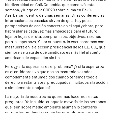
biodiversidad en Cali, Colombia, que comenzó esta
semana, y luego en la COP29 sobre clima en Bakú,
Azerbaiyán, dentro de unas semanas. Si las conferencias
internacionales pasadas sirven de guía, hay pocas
perspectivas de acción concreta en el aquí y ahora, pero
habrá planes cada vez más ambiciosos para el futuro
lejano: hojas de ruta, compromisos, objetivos, razones
para la esperanza. Y, por supuesto, lo escucharemos con
más fuerza en la elección presidencial de los EE. UU., que
siempre se trata de qué candidato es más fiel al sueño
americano de expansión sin fin.
Pero ¿y si la esperanza es el problema? ¿Y si la esperanza
es el antidepresivo que nos ha mantenido a todos
cómodamente entumecidos cuando tenemos todo el
derecho a estar tristes, preocupados, incitados a la acción
o simplemente enojados?
La mayoría de nosotros no queremos hacernos estas
preguntas. Yo incluido, aunque la mayoría de las personas
que leen sobre medio ambiente asumen lo contrario
porque las tendencias sobre las que informamos son