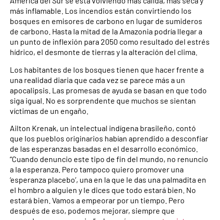
América del Sur se está volviendo más cálida, más seca y
más inflamable. Los incendios están convirtiendo los
bosques en emisores de carbono en lugar de sumideros
de carbono. Hasta la mitad de la Amazonia podría llegar a
un punto de inflexión para 2050 como resultado del estrés
hídrico, el desmonte de tierras y la alteración del clima.
Los habitantes de los bosques tienen que hacer frente a
una realidad diaria que cada vez se parece más a un
apocalipsis. Las promesas de ayuda se basan en que todo
siga igual. No es sorprendente que muchos se sientan
víctimas de un engaño.
Ailton Krenak, un intelectual indígena brasileño, contó
que los pueblos originarios habían aprendido a desconfiar
de las esperanzas basadas en el desarrollo económico.
“Cuando denuncio este tipo de fin del mundo, no renuncio
a la esperanza. Pero tampoco quiero promover una
‘esperanza placebo’, una en la que le das una palmadita en
el hombro a alguien y le dices que todo estará bien. No
estará bien. Vamos a empeorar por un tiempo. Pero
después de eso, podemos mejorar, siempre que