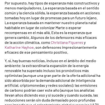
Por supuesto, hay tipos de esperanza más constructivos y
menos manipuladores. La esperanza basada en el sentido
común y la ciencia sólida, la esperanza basada en acciones
tomadas hoy en lugar de promesas para un futuro lejano.
La esperanza basada en mantener nuestro planeta natal
habitable en lugar de colonizar Marte o esperar
recompensas en el más allá. Esta es la esperanza que
genera cambio. Algunos de los defensores más eficaces
de la acción climática, como
Christiana Figueres
y
Katharine Hayhoe
, son defensores impresionantemente
eficaces de ese pensamiento positivo.
Y, sí, hay buenas noticias, incluso en el ámbito del medio
ambiente: la extraordinaria expansión de la energía
renovable ha superado incluso los pronósticos más
optimistas (aunque una gran parte de la oferta adicional ha
sido absorbida por la demanda adicional de inteligencia
artificial, criptomonedas y redes sociales); las emisiones
de carbono podrían caer este año (aunque los analistas
llevan años diciendo eso y si sucede y cuando suceda, las
reducciones serán sin duda demasiado poco profundas
para impedir que el calentamiento global supere los 1,5 °C,