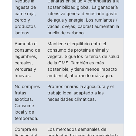
Reduce la
Ganarás en salud y contribuirás a la
ingesta de
sostenibilidad global. La ganadería
carne roja,
intensiva genera demasiado gasto
cerdo y
de agua y energía. Los rumiantes (
productos
vacas, ovejas, cabras) aumentan la
lácteos.
huella de carbono.
Aumenta el
Mantiene el equilibrio entre el
consumo de
consumo de proteína animal y
legumbres,
vegetal. Sigue los criterios de salud
cereales,
de la OMS. También es más
verduras y
sostenible, y tiene menos impacto
huevos.
ambiental, ahorrando más agua.
No compres
Promocionarás la agricultura y el
frutas
trabajo local adaptado a las
exóticas.
necesidades climáticas.
Consume
local y de
temporada.
Compra en
Los mercados semanales de
tiendas del
productos frescos de proximidad y