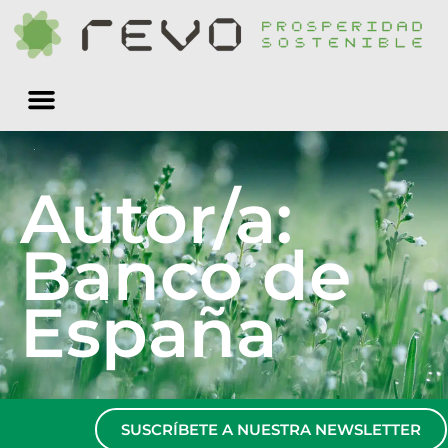
Quiénes somos
Autor/a:
Banco de
España
SUSCRÍBETE A NUESTRA NEWSLETTER