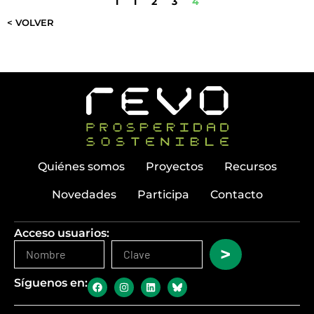
1
1
2
3
4
< VOLVER
Quiénes somos
Proyectos
Recursos
Novedades
Participa
Contacto
Acceso usuarios:
>
Síguenos en: