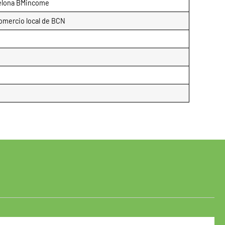
rcelona BMincome
omercio local de BCN