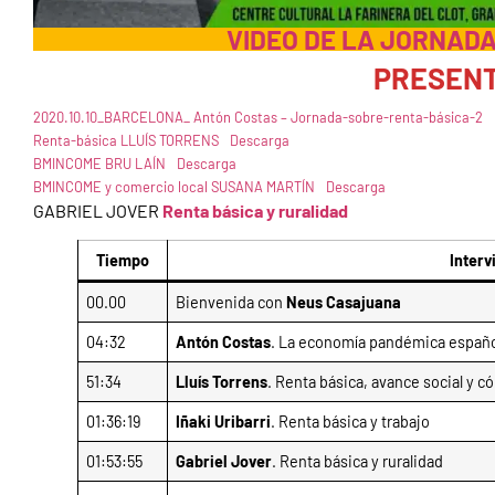
VIDEO DE LA JORNADA
PRESENT
2020.10.10_BARCELONA_ Antón Costas – Jornada-sobre-renta-básica-2
Renta-básica LLUÍS TORRENS
Descarga
BMINCOME BRU LAÍN
Descarga
BMINCOME y comercio local SUSANA MARTÍN
Descarga
GABRIEL JOVER
Renta básica y ruralidad
Tiempo
Interv
00.00
Bienvenida con
Neus Casajuana
04:32
Antón Costas
. La economía pandémica españo
51:34
Lluís Torrens
. Renta básica, avance social y c
01:36:19
Iñaki Uribarri
. Renta básica y trabajo
01:53:55
Gabriel Jover
. Renta básica y ruralidad