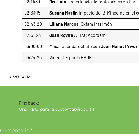
02:11:30
Bru Lain
. Experiencia de renta básica en Ba
02:33:15
Susana Martín
.Impacto del B-Mincome en el c
02:43:20
Liliana Marcos
. Oxfam Intermón
02:51:24
Joan Rovira
ATTAC Acordem
03:00:00
Mesa redonda-debate con
Juan Manuel Viver
03:24:25
Video ICE por la RBUE
< VOLVER
Pingback:
Una RBU para la sustentabilidad (1)
Comentario
*