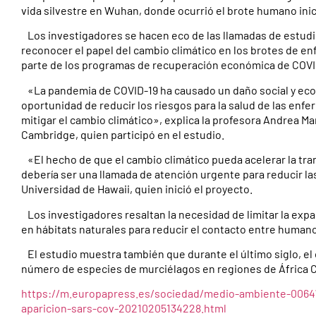
vida silvestre en Wuhan, donde ocurrió el brote humano inic
Los investigadores se hacen eco de las llamadas de estudio
reconocer el papel del cambio climático en los brotes de en
parte de los programas de recuperación económica de COVI
«La pandemia de COVID-19 ha causado un daño social y ec
oportunidad de reducir los riesgos para la salud de las en
mitigar el cambio climático», explica la profesora Andrea M
Cambridge, quien participó en el estudio.
«El hecho de que el cambio climático pueda acelerar la tra
debería ser una llamada de atención urgente para reducir la
Universidad de Hawaii, quien inició el proyecto.
Los investigadores resaltan la necesidad de limitar la expan
en hábitats naturales para reducir el contacto entre huma
El estudio muestra también que durante el último siglo, e
número de especies de murciélagos en regiones de África Ce
https://m.europapress.es/sociedad/medio-ambiente-00647
aparicion-sars-cov-20210205134228.html