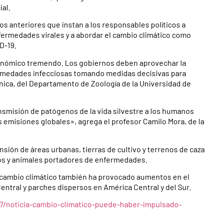
ial.
s anteriores que instan a los responsables políticos a
fermedades virales y a abordar el cambio climático como
D-19.
onómico tremendo. Los gobiernos deben aprovechar la
fermedades infecciosas tomando medidas decisivas para
anica, del Departamento de Zoología de la Universidad de
nsmisión de patógenos de la vida silvestre a los humanos
s emisiones globales», agrega el profesor Camilo Mora, de la
sión de áreas urbanas, tierras de cultivo y terrenos de caza
nos y animales portadores de enfermedades.
l cambio climático también ha provocado aumentos en el
ntral y parches dispersos en América Central y del Sur.
/noticia-cambio-climatico-puede-haber-impulsado-