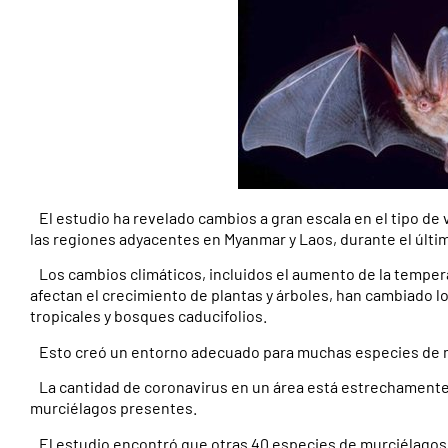
El estudio ha revelado cambios a gran escala en el tipo de v
las regiones adyacentes en Myanmar y Laos, durante el últim
Los cambios climáticos, incluidos el aumento de la temperat
afectan el crecimiento de plantas y árboles, han cambiado l
tropicales y bosques caducifolios.
Esto creó un entorno adecuado para muchas especies de 
La cantidad de coronavirus en un área está estrechamente 
murciélagos presentes.
El estudio encontró que otras 40 especies de murciélagos s