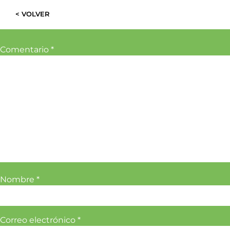
< VOLVER
Comentario
*
Nombre
*
Correo electrónico
*