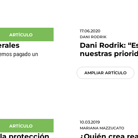
17.06.2020
ARTÍCULO
DANI RODRIK
erales
Dani Rodrik: “E
nuestras prior
 Hemos pagado un
AMPLIAR ARTÍCULO
10.03.2019
ARTÍCULO
MARIANA MAZZUCATO
la protección
¿Quién crea re