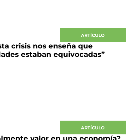
ARTÍCULO
sta crisis nos enseña que
idades estaban equivocadas”
ARTÍCULO
almente valor en una economía?