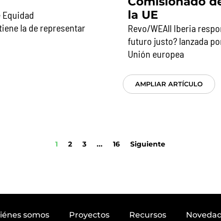
Comisionado de
la UE
e Equidad
tiene la de representar
Revo/WEAll Iberia respo
futuro justo? lanzada p
Unión europea
AMPLIAR ARTÍCULO
1
2
3
...
16
Siguiente
iénes somos
Proyectos
Recursos
Noveda