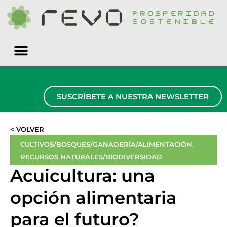
Quiénes somos
SUSCRÍBETE A NUESTRA NEWSLETTER
< VOLVER
CULTIVOS/BOSQUES/GANADERÍA/ALIMENTACIÓN
,
RECURSOS NATURALES/BIODIVERSIDAD
Acuicultura: una
opción alimentaria
para el futuro?