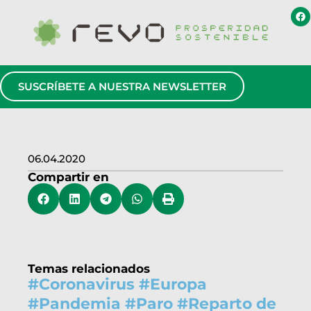
SUSCRÍBETE A NUESTRA NEWSLETTER
06.04.2020
Compartir en
Temas relacionados
#
Coronavirus
#
Europa
#
Pandemia
#
Paro
#
Reparto de