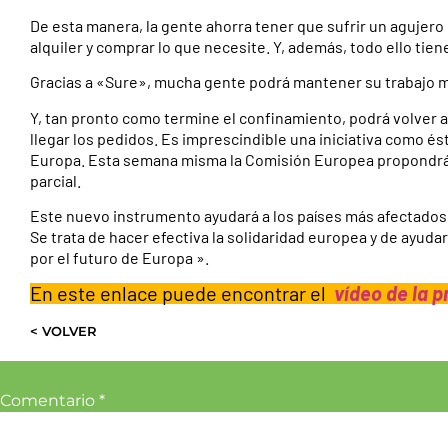
De esta manera, la gente ahorra tener que sufrir un agujer
alquiler y comprar lo que necesite. Y, además, todo ello tie
Gracias a «Sure», mucha gente podrá mantener su trabajo mie
Y, tan pronto como termine el confinamiento, podrá volver a
llegar los pedidos. Es imprescindible una iniciativa como 
Europa. Esta semana misma la Comisión Europea propondrá 
parcial.
Este nuevo instrumento ayudará a los países más afectados 
Se trata de hacer efectiva la solidaridad europea y de ayuda
por el futuro de Europa ».
En este enlace puede encontrar el
vídeo de la 
< VOLVER
Comentario
*