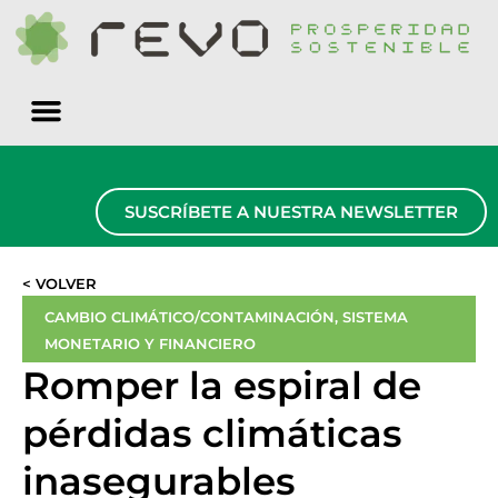
Quiénes somos
SUSCRÍBETE A NUESTRA NEWSLETTER
< VOLVER
CAMBIO CLIMÁTICO/CONTAMINACIÓN
,
SISTEMA
MONETARIO Y FINANCIERO
Romper la espiral de
pérdidas climáticas
inasegurables