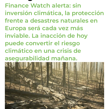
Finance Watch alerta: sin
inversión climática, la protección
frente a desastres naturales en
Europa será cada vez más
inviable. La inacción de hoy
puede convertir el riesgo
climático en una crisis de
asegurabilidad mañana.