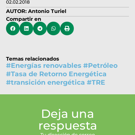
02.02.2018
AUTOR:
Antonio Turiel
Compartir en
Temas relacionados
#
Energías renovables
#
Petróleo
#
Tasa de Retorno Energética
#
transición energética
#
TRE
Deja una
respuesta
Tu dirección de correo