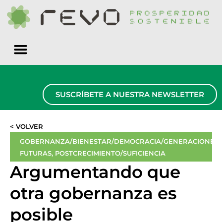
Quiénes somos
SUSCRÍBETE A NUESTRA NEWSLETTER
< VOLVER
GOBERNANZA/BIENESTAR/DEMOCRACIA/GENERACIONES
FUTURAS
,
POSTCRECIMIENTO/SUFICIENCIA
Argumentando que
otra gobernanza es
posible