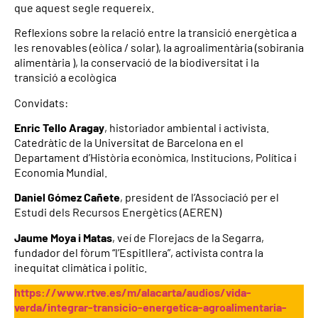
que aquest segle requereix.
Reflexions sobre la relació entre la transició energètica a
les renovables (eòlica / solar), la agroalimentària (sobirania
alimentària ), la conservació de la biodiversitat i la
transició a ecològica
Convidats:
Enric Tello Aragay
, historiador ambiental i activista.
Catedràtic de la Universitat de Barcelona en el
Departament d’Història econòmica, Institucions, Política i
Economia Mundial.
Daniel Gómez Cañete
, president de l’Associació per el
Estudi dels Recursos Energètics (AEREN)
Jaume Moya i Matas
, veí de Florejacs de la Segarra,
fundador del fòrum “l’Espitllera”, activista contra la
inequitat climàtica i polític.
https://www.rtve.es/m/alacarta/audios/vida-
verda/integrar-transicio-energetica-agroalimentaria-