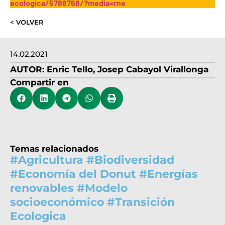
ecologica/5788768/?media=rne
< VOLVER
14.02.2021
AUTOR:
Enric Tello
,
Josep Cabayol Virallonga
Compartir en
Temas relacionados
#
Agricultura
#
Biodiversidad
#
Economía del Donut
#
Energías
renovables
#
Modelo
socioeconómico
#
Transición
Ecologica