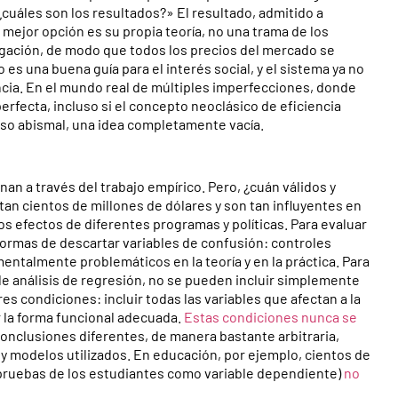
cuáles son los resultados?» El resultado, admitido a
mejor opción es su propia teoría, no una trama de los
pagación, de modo que todos los precios del mercado se
es una buena guía para el interés social, y el sistema ya no
iencia. En el mundo real de múltiples imperfecciones, donde
rfecta, incluso si el concepto neoclásico de eficiencia
acaso abismal, una idea completamente vacía.
an a través del trabajo empírico. Pero, ¿cuán válidos y
an cientos de millones de dólares y son tan influyentes en
 los efectos de diferentes programas y políticas. Para evaluar
formas de descartar variables de confusión: controles
ntalmente problemáticos en la teoría y en la práctica. Para
 de análisis de regresión, no se pueden incluir simplemente
es condiciones: incluir todas las variables que afectan a la
 la forma funcional adecuada.
Estas condiciones nunca se
conclusiones diferentes, de manera bastante arbitraria,
 y modelos utilizados. En educación, por ejemplo, cientos de
pruebas de los estudiantes como variable dependiente)
no