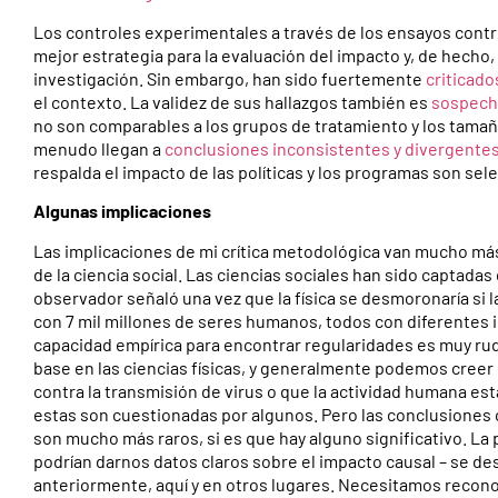
Los controles experimentales a través de los ensayos cont
mejor estrategia para la evaluación del impacto y, de hech
investigación. Sin embargo, han sido fuertemente
criticado
el contexto. La validez de sus hallazgos también es
sospech
no son comparables a los grupos de tratamiento y los tamañ
menudo llegan a
conclusiones inconsistentes y divergentes
respalda el impacto de las políticas y los programas son sele
Algunas implicaciones
Las implicaciones de mi crítica metodológica van mucho má
de la ciencia social. Las ciencias sociales han sido captadas
observador señaló una vez que la física se desmoronaría si l
con 7 mil millones de seres humanos, todos con diferentes
capacidad empírica para encontrar regularidades es muy r
base en las ciencias físicas, y generalmente podemos cree
contra la transmisión de virus o que la actividad humana es
estas son cuestionadas por algunos. Pero las conclusiones 
son mucho más raros, si es que hay alguno significativo. La p
podrían darnos datos claros sobre el impacto causal – se de
anteriormente, aquí y en otros lugares. Necesitamos reco