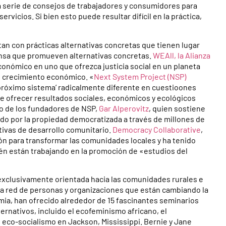
a serie de consejos de trabajadores y consumidores para
vicios. Si bien esto puede resultar difícil en la práctica,
an con prácticas alternativas concretas que tienen lugar
ensa que promueven alternativas concretas.
WEAll, la Alianza
conómico en uno que ofrezca justicia social en un planeta
el crecimiento económico. «
Next System Project (NSP)
próximo sistema’ radicalmente diferente en cuestioones
de ofrecer resultados sociales, económicos y ecológicos
no de los fundadores de NSP,
Gar Alperovitz
, quien sostiene
mado por la propiedad democratizada a través de millones de
ivas de desarrollo comunitario.
Democracy Collaborative
,
ión para transformar las comunidades locales y ha tenido
n están trabajando en la promoción de «estudios del
xclusivamente orientada hacia las comunidades rurales e
a red de personas y organizaciones que están cambiando la
mia, han ofrecido alrededor de 15 fascinantes seminarios
nativos, incluido el ecofeminismo africano, el
eco-socialismo en Jackson, Mississippi. Bernie y Jane