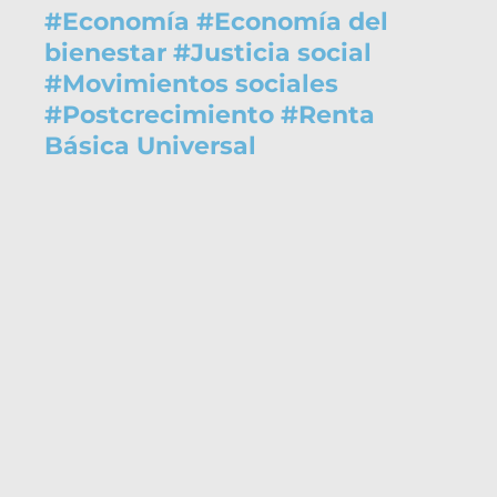
#
Economía
#
Economía del
bienestar
#
Justicia social
#
Movimientos sociales
#
Postcrecimiento
#
Renta
Básica Universal