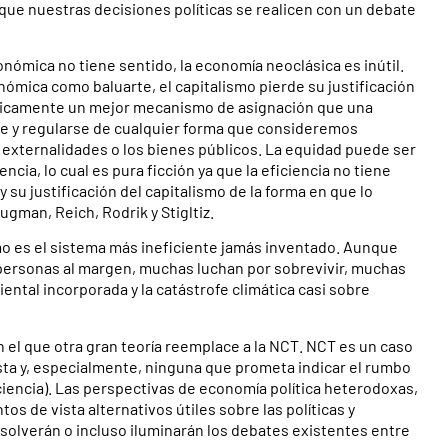
que nuestras decisiones políticas se realicen con un debate
conómica no tiene sentido, la economía neoclásica es inútil.
nómica como baluarte, el capitalismo pierde su justificación
cticamente un mejor mecanismo de asignación que una
se y regularse de cualquier forma que consideremos
s externalidades o los bienes públicos. La equidad puede ser
cia, lo cual es pura ficción ya que la eficiencia no tiene
su justificación del capitalismo de la forma en que lo
gman, Reich, Rodrik y Stigltiz.
mo es el sistema más ineficiente jamás inventado. Aunque
 personas al margen, muchas luchan por sobrevivir, muchas
ental incorporada y la catástrofe climática casi sobre
 el que otra gran teoría reemplace a la NCT. NCT es un caso
esta y, especialmente, ninguna que prometa indicar el rumbo
iciencia). Las perspectivas de economía política heterodoxas,
s de vista alternativos útiles sobre las políticas y
solverán o incluso iluminarán los debates existentes entre