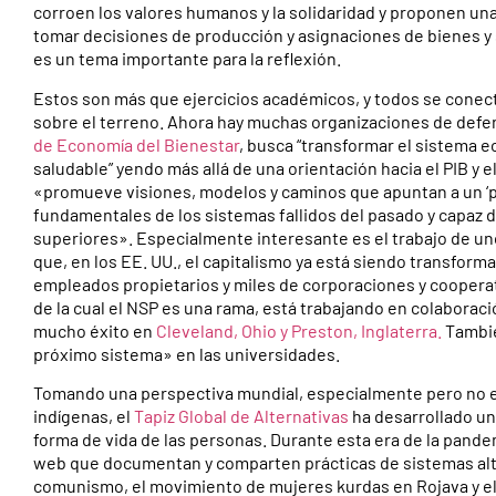
corroen los valores humanos y la solidaridad y proponen un
tomar decisiones de producción y asignaciones de bienes y ser
es un tema importante para la reflexión.
Estos son más que ejercicios académicos, y todos se conect
sobre el terreno. Ahora hay muchas organizaciones de def
de Economía del Bienestar
, busca “transformar el sistema e
saludable” yendo más allá de una orientación hacia el PIB y 
«promueve visiones, modelos y caminos que apuntan a un ‘
fundamentales de los sistemas fallidos del pasado y capaz 
superiores». Especialmente interesante es el trabajo de u
que, en los EE. UU., el capitalismo ya está siendo transfor
empleados propietarios y miles de corporaciones y cooperat
de la cual el NSP es una rama, está trabajando en colaborac
mucho éxito en
Cleveland, Ohio y Preston, Inglaterra.
Tambié
próximo sistema» en las universidades.
Tomando una perspectiva mundial, especialmente pero no e
indígenas, el
Tapiz Global de Alternativas
ha desarrollado un
forma de vida de las personas. Durante esta era de la pande
web que documentan y comparten prácticas de sistemas alter
comunismo, el movimiento de mujeres kurdas en Rojava y el 