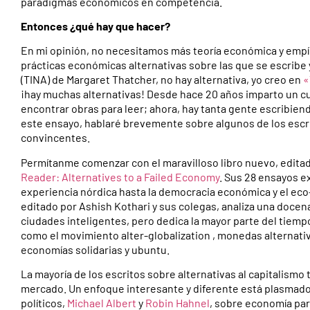
paradigmas económicos en competencia.
Entonces ¿qué hay que hacer?
En mi opinión, no necesitamos más teoría económica y empí
prácticas económicas alternativas sobre las que se escribe y
(TINA) de Margaret Thatcher, no hay alternativa, yo creo en
«
¡hay muchas alternativas! Desde hace 20 años imparto un curso
encontrar obras para leer; ahora, hay tanta gente escribien
este ensayo, hablaré brevemente sobre algunos de los escr
convincentes.
Permítanme comenzar con el maravilloso libro nuevo, editad
Reader: Alternatives to a Failed Economy
. Sus 28 ensayos e
experiencia nórdica hasta la democracia económica y el eco
editado por Ashish Kothari y sus colegas, analiza una doc
ciudades inteligentes, pero dedica la mayor parte del tiemp
como el movimiento alter-globalization , monedas alternati
economías solidarias y ubuntu.
La mayoría de los escritos sobre alternativas al capitalism
mercado. Un enfoque interesante y diferente está plasmad
políticos,
Michael Albert
y
Robin Hahnel
, sobre economía par