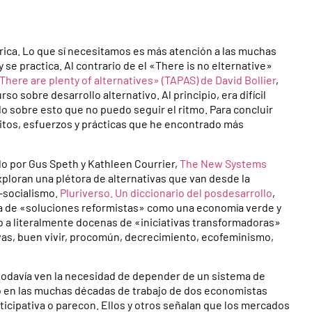
rica. Lo que sí necesitamos es más atención a las muchas
 se practica. Al contrario de el «There is no elternative»
There are plenty of alternatives» (TAPAS) de David Bollier
,
 sobre desarrollo alternativo. Al principio, era difícil
do sobre esto que no puedo seguir el ritmo. Para concluir
itos, esfuerzos y prácticas que he encontrado más
o por Gus Speth y Kathleen Courrier,
The New Systems
xploran una plétora de alternativas que van desde la
-socialismo.
Pluriverso. Un diccionario del posdesarrollo
,
ena de «soluciones reformistas» como una economía verde y
o a literalmente docenas de «iniciativas transformadoras»
vas, buen vivir, procomún, decrecimiento, ecofeminismo,
o todavía ven la necesidad de depender de un sistema de
o en las muchas décadas de trabajo de dos economistas
ticipativa o parecon. Ellos y otros señalan que los mercados