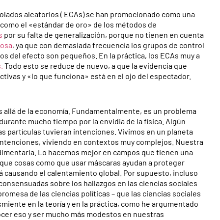
rolados aleatorios ( ECAs) se han promocionado como una
o, como el «estándar de oro» de los métodos de
s
por su falta de generalización, porque no tienen en cuenta
osa
, ya que con demasiada frecuencia los grupos de control
os del efecto son pequeños. En la práctica, los ECAs muy a
.
Todo esto se reduce de nuevo, a que la evidencia que
ctivas y «lo que funciona» está en el ojo del espectador.
s allá de la economía. Fundamentalmente, es un problema
 durante mucho tiempo por la envidia de la física. Algún
as partículas tuvieran intenciones. Vivimos en un planeta
 intenciones, viviendo en contextos muy complejos. Nuestra
udimentaria. Lo hacemos mejor en campos que tienen una
r que cosas como que usar máscaras ayudan a proteger
tá causando el calentamiento global. Por supuesto, incluso
consensuadas sobre los hallazgos en las ciencias sociales
romesa de las ciencias políticas – que las ciencias sociales
smiente en la teoría y en la práctica, como he argumentado
nocer eso y ser mucho más modestos en nuestras