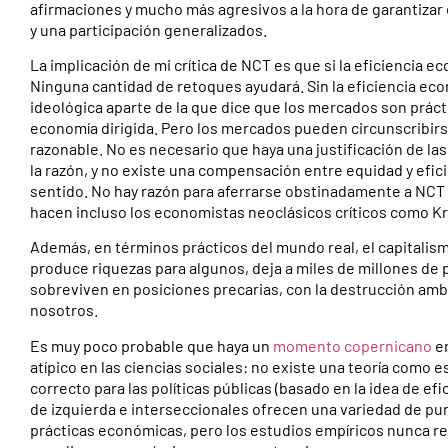
afirmaciones y mucho más agresivos a la hora de garantizar 
y una participación generalizados.
La implicación de mi crítica de NCT es que si la eficiencia e
Ninguna cantidad de retoques ayudará. Sin la eficiencia eco
ideológica aparte de la que dice que los mercados son prá
economía dirigida. Pero los mercados pueden circunscribir
razonable. No es necesario que haya una justificación de la
la razón, y no existe una compensación entre equidad y eficien
sentido. No hay razón para aferrarse obstinadamente a NCT y 
hacen incluso los economistas neoclásicos críticos como Kru
Además, en términos prácticos del mundo real, el capitalis
produce riquezas para algunos, deja a miles de millones de
sobreviven en posiciones precarias, con la destrucción ambi
nosotros.
Es muy poco probable que haya un
momento copernicano
en
atípico en las ciencias sociales: no existe una teoría como 
correcto para las políticas públicas (basado en la idea de ef
de izquierda e interseccionales ofrecen una variedad de punto
prácticas económicas, pero los estudios empíricos nunca re