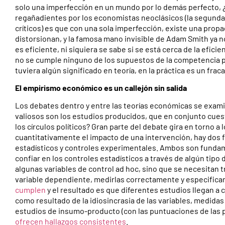
solo una imperfección en un mundo por lo demás perfecto, ¿
regañadientes por los economistas neoclásicos (la segunda 
críticos) es que con una sola imperfección, existe una pro
distorsionan, y la famosa mano invisible de Adam Smith ya no 
es eficiente, ni siquiera se sabe si se está cerca de la efic
no se cumple ninguno de los supuestos de la competencia pe
tuviera algún significado en teoría, en la práctica es un fr
El empirismo económico es un callejón sin salida
Los debates dentro y entre las teorías económicas se examin
valiosos son los estudios producidos, que en conjunto cuest
los círculos políticos? Gran parte del debate gira en torno a
cuantitativamente el impacto de una intervención, hay dos 
estadísticos y controles experimentales. Ambos son fundame
confiar en los controles estadísticos a través de algún tipo
algunas variables de control ad hoc, sino que se necesitan tr
variable dependiente, medirlas correctamente y especificar
cumplen
y el resultado es que diferentes estudios llegan a 
como resultado de la idiosincrasia de las variables, medidas
estudios de insumo-producto (con las puntuaciones de las 
ofrecen hallazgos consistentes
.