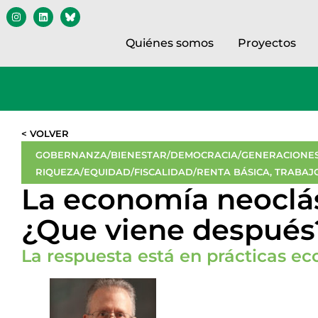
Quiénes somos
Proyectos
< VOLVER
GOBERNANZA/BIENESTAR/DEMOCRACIA/GENERACIONES
RIQUEZA/EQUIDAD/FISCALIDAD/RENTA BÁSICA
,
TRABAJ
La economía neoclá
¿Que viene después
La respuesta está en prácticas ec