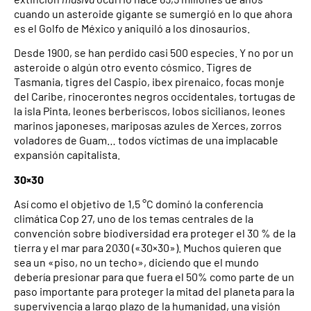
cuando un asteroide gigante se sumergió en lo que ahora
es el Golfo de México y aniquiló a los dinosaurios.
Desde 1900, se han perdido casi 500 especies. Y no por un
asteroide o algún otro evento cósmico. Tigres de
Tasmania, tigres del Caspio, ibex pirenaico, focas monje
del Caribe, rinocerontes negros occidentales, tortugas de
la isla Pinta, leones berberiscos, lobos sicilianos, leones
marinos japoneses, mariposas azules de Xerces, zorros
voladores de Guam… todos víctimas de una implacable
expansión capitalista.
30×30
Así como el objetivo de 1,5 °C dominó la conferencia
climática Cop 27, uno de los temas centrales de la
convención sobre biodiversidad era proteger el 30 % de la
tierra y el mar para 2030 («30×30»). Muchos quieren que
sea un «piso, no un techo», diciendo que el mundo
debería presionar para que fuera el 50% como parte de un
paso importante para proteger la mitad del planeta para la
supervivencia a largo plazo de la humanidad, una visión