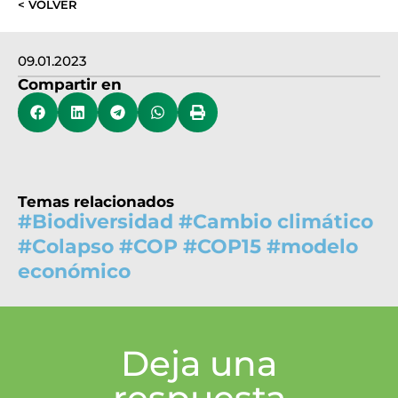
< VOLVER
09.01.2023
Compartir en
Temas relacionados
#
Biodiversidad
#
Cambio climático
#
Colapso
#
COP
#
COP15
#
modelo
económico
Deja una