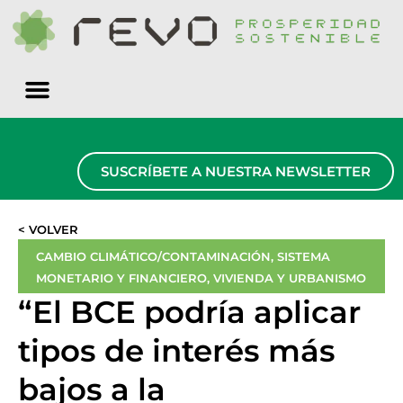
Quiénes somos
SUSCRÍBETE A NUESTRA NEWSLETTER
< VOLVER
CAMBIO CLIMÁTICO/CONTAMINACIÓN
,
SISTEMA
MONETARIO Y FINANCIERO
,
VIVIENDA Y URBANISMO
“El BCE podría aplicar
tipos de interés más
bajos a la