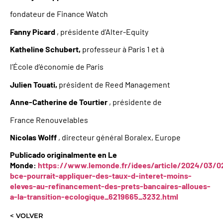
fondateur de Finance Watch
Fanny Picard
, présidente d’Alter-Equity
Katheline Schubert,
professeur à Paris 1 et à
l’École d’économie de Paris
Julien Touati,
président de Reed Management
Anne-Catherine de Tourtier
, présidente de
France Renouvelables
Nicolas Wolff
, directeur général Boralex, Europe
Publicado originalmente en Le
Monde:
https://www.lemonde.fr/idees/article/2024/03/0
bce-pourrait-appliquer-des-taux-d-interet-moins-
eleves-au-refinancement-des-prets-bancaires-alloues-
a-la-transition-ecologique_6219665_3232.html
< VOLVER