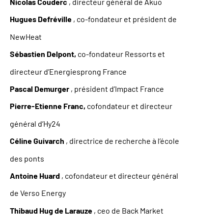
Nicolas Couderc
, directeur général de Akuo
Hugues Defréville
, co-fondateur et président de
NewHeat
Sébastien Delpont,
co-fondateur Ressorts et
directeur d’Energiesprong France
Pascal Demurger
, président d’Impact France
Pierre-Etienne Franc,
cofondateur et directeur
général d’Hy24
Céline Guivarch
, directrice de recherche à l’école
des ponts
Antoine Huard
, cofondateur et directeur général
de Verso Energy
Thibaud Hug de Larauze
, ceo de Back Market