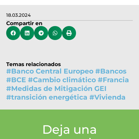
18.03.2024
Compartir en
Temas relacionados
#
Banco Central Europeo
#
Bancos
#
BCE
#
Cambio climático
#
Francia
#
Medidas de Mitigación GEI
#
transición energética
#
Vivienda
Deja una