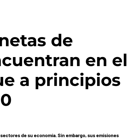
netas de
ncuentran en el
e a principios
90
s sectores de su economía. Sin embargo, sus emisiones