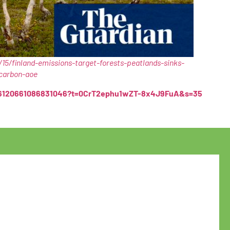
5/finland-emissions-target-forests-peatlands-sinks-
carbon-aoe
846120661086831046?t=0CrT2ephu1wZT-8x4J9FuA&s=35