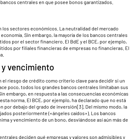
s bancos centrales en que posee bonos garantizados.
en los sectores económicos. La neutralidad del mercado
a economía. Sin embargo, la mayoría de los bancos centrales
idos por el sector financiero. El BdE y el BCE, por ejemplo,
dos por filiales financieras de empresas no financieras. El
a.
 y vencimiento
 el riesgo de crédito como criterio clave para decidir si un
hace poco, todos los grandes bancos centrales limitaban sus
. Sin embargo, en respuesta a las consecuencias económicas
 esta norma. El BCE, por ejemplo, ha declarado que no está
ón por debajo del grado de inversión[3]. Del mismo modo, la
bajados posteriormente («ángeles caídos»). Los bancos
ínima y vencimiento de un bono, desviándose así aún más de
entrales deciden qué empresas y valores son admisibles y