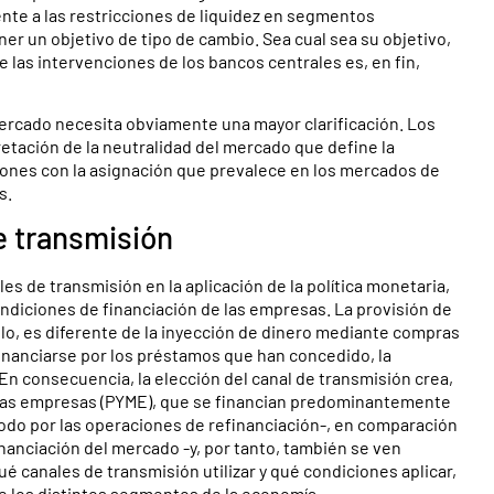
nte a las restricciones de liquidez en segmentos
r un objetivo de tipo de cambio. Sea cual sea su objetivo,
e las intervenciones de los bancos centrales es, en fin,
mercado necesita obviamente una mayor clarificación. Los
tación de la neutralidad del mercado que define la
iones con la asignación que prevalece en los mercados de
s.
e transmisión
les de transmisión en la aplicación de la política monetaria,
ondiciones de financiación de las empresas. La provisión de
lo, es diferente de la inyección de dinero mediante compras
financiarse por los préstamos que han concedido, la
En consecuencia, la elección del canal de transmisión crea,
anas empresas (PYME), que se financian predominantemente
todo por las operaciones de refinanciación-, en comparación
nanciación del mercado -y, por tanto, también se ven
ué canales de transmisión utilizar y qué condiciones aplicar,
e los distintos segmentos de la economía.