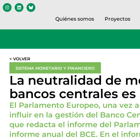
Quiénes somos
Proyectos
< VOLVER
SISTEMA MONETARIO Y FINANCIERO
La neutralidad de m
bancos centrales es
El Parlamento Europeo, una vez al
influir en la gestión del Banco C
que redacta el informe del Parla
informe anual del BCE. En el info