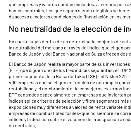
qué empresas y valores quedan excluidos, a menudo por razo
bancos centrales. Las que siguen siendo elegibles se benefic
da acceso a mejores condiciones de financiación en los me
No neutralidad de la elección de í
En cuarto lugar, dentro de un determinado conjunto de acti
la neutralidad del mercado a través del índice que eligen pa
Banco de Japón y del Banco Nacional de Suiza ofrecen dos e
El Banco de Japón realiza la mayor parte de sus inversiones
(ETF) que siguen uno de los tres índices siguientes: el TOP
primer segmento de la Bolsa de Tokio (TSE) – el Nikkei 225 – 
400 empresas que se eligen en función de una amplia gama de
rentabilidad y el nombramiento de consejeros externos ind
ETF centrados especialmente en empresas que invierten pro
índices aplica criterios de selección y filtra segmentos más
exposiciones muy diferentes a valores de renta variable ind
empresas de combustibles fósiles- que no siempre se corres
índices y la decisión sobre el volumen de la asignación a ca
no neutrales.