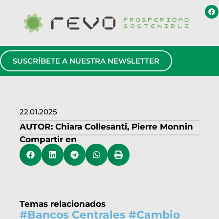
SUSCRÍBETE A NUESTRA NEWSLETTER
22.01.2025
AUTOR:
Chiara Collesanti
,
Pierre Monnin
Compartir en
Temas relacionados
#
Bancos Centrales
#
Cambio