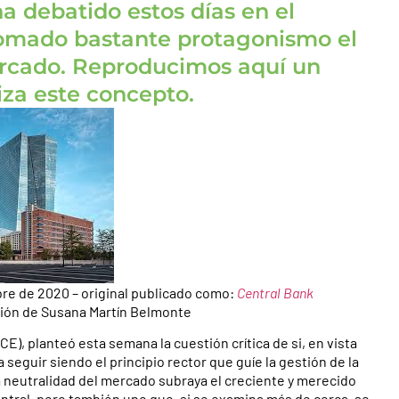
a debatido estos días en el
omado bastante protagonismo el
ercado. Reproducimos aquí un
iza este concepto.
ubre de 2020 – original publicado como:
Central Bank
ción de Susana Martín Belmonte
), planteó esta semana la cuestión crítica de si, en vista
 seguir siendo el principio rector que guíe la gestión de la
la neutralidad del mercado subraya el creciente y merecido
central, pero también uno que, si se examina más de cerca, se