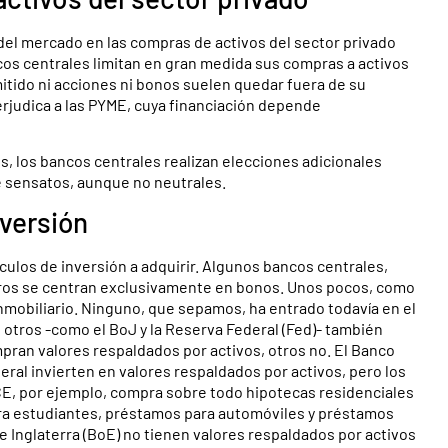
 del mercado en las compras de activos del sector privado
cos centrales limitan en gran medida sus compras a activos
itido ni acciones ni bonos suelen quedar fuera de su
erjudica a las PYME, cuya financiación depende
, los bancos centrales realizan elecciones adicionales
e sensatos, aunque no neutrales.
nversión
hículos de inversión a adquirir. Algunos bancos centrales,
tros se centran exclusivamente en bonos. Unos pocos, como
inmobiliario. Ninguno, que sepamos, ha entrado todavía en el
, otros -como el BoJ y la Reserva Federal (Fed)- también
ran valores respaldados por activos, otros no. El Banco
eral invierten en valores respaldados por activos, pero los
 BCE, por ejemplo, compra sobre todo hipotecas residenciales
ra estudiantes, préstamos para automóviles y préstamos
 de Inglaterra (BoE) no tienen valores respaldados por activos