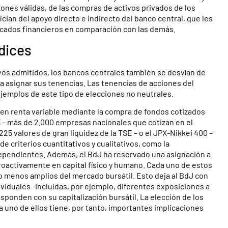
nes válidas, de las compras de activos privados de los
ian del apoyo directo e indirecto del banco central, que les
rcados financieros en comparación con las demás.
ndices
vos admitidos, los bancos centrales también se desvían de
ra asignar sus tenencias. Las tenencias de acciones del
jemplos de este tipo de elecciones no neutrales.
 en renta variable mediante la compra de fondos cotizados
IX – más de 2.000 empresas nacionales que cotizan en el
225 valores de gran liquidez de la TSE – o el JPX-Nikkei 400 –
 criterios cuantitativos y cualitativos, como la
ependientes. Además, el BdJ ha reservado una asignación a
activamente en capital físico y humano. Cada uno de estos
 o menos amplios del mercado bursátil. Esto deja al BdJ con
ividuales -incluidas, por ejemplo, diferentes exposiciones a
ponden con su capitalización bursátil. La elección de los
da uno de ellos tiene, por tanto, importantes implicaciones