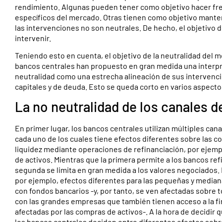
rendimiento. Algunas pueden tener como objetivo hacer fre
específicos del mercado. Otras tienen como objetivo mantene
las intervenciones no son neutrales. De hecho, el objetivo d
intervenir.
Teniendo esto en cuenta, el objetivo de la neutralidad del 
bancos centrales han propuesto en gran medida una interpre
neutralidad como una estrecha alineación de sus intervenc
capitales y de deuda. Esto se queda corto en varios aspecto
La no neutralidad de los canales d
En primer lugar, los bancos centrales utilizan múltiples cana
cada uno de los cuales tiene efectos diferentes sobre las c
liquidez mediante operaciones de refinanciación, por ejemp
de activos. Mientras que la primera permite a los bancos re
segunda se limita en gran medida a los valores negociados. 
por ejemplo, efectos diferentes para las pequeñas y medi
con fondos bancarios -y, por tanto, se ven afectadas sobre 
con las grandes empresas que también tienen acceso a la fi
afectadas por las compras de activos-. A la hora de decidir q
los bancos centrales deciden entre diferentes efectos sobr