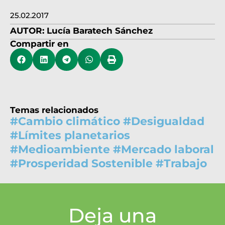
25.02.2017
AUTOR:
Lucía Baratech Sánchez
Compartir en
Temas relacionados
#
Cambio climático
#
Desigualdad
#
Límites planetarios
#
Medioambiente
#
Mercado laboral
#
Prosperidad Sostenible
#
Trabajo
Deja una