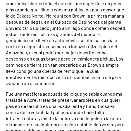
amazónica abarca todo el estado, una superficie un poco
más grande que Illinois con una población poco mayor que
la de Dakota Norte. Me reuní con Brown la primera mañana
después de llegar, en el Quiosco de Capinchos del plantel
universitario ubicado junto a un lago donde comen césped
estos roedores, los más grandes del mundo. El
geoquímico me llevó en automóvil a su oficina, un viaje
corto en el que atravesamos un lodazal rojizo típico del
Amazonas, el cual podría ser mejor descrito como
descenso en aguas bravas pero en camioneta pickup. Los
caminos de tierra son tan precarios que Brown siempre
lleva consigo una cuerda de remolque, la cual,
efectivamente, me tocó verlo utilizar ese mismo día para
ayudar a otro conductor.
Fue una metáfora adecuada de lo que yo sabía cuando me
trasladé a Acre: tratar de preservar árboles en cualquier
país en desarrollo es una osadía lenta y tumultuosa en
contra de la volatilidad política, donde hace falta
infraestructura y existe la pobreza que impulsa a la gente
a transgredir cualquier protección establecida ya sea para
sembrar cultivos o minar oro, o para contar, por lo menos,