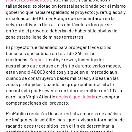
tailandeses; explotación forestal sancionada por el mismo
gobierno que había respaldado el proyecto; y, refugiados y
ex soldados del Khmer Rouge que se asentaron en la
selva a cultivar la tierra. Los obstáculos a los que se
enfrentó el proyecto deberían de haber sido obvios: la
zona estaba llena de minas terrestres.
El proyecto fue diseñado para proteger trece sitios
boscosos que cubrían un total de 246 millas
cuadradas.
Según
Timothy Frewer, investigador
australiano que estuvo en el sitio durante varios meses,
este vendió 48,000 créditos y sigue en el mercado aun
cuando se construyeron bases militares y aldeas en las
zonas protegidas. Cuando un grupo ambiental citó lo
encontrado por Frewer en un informe emitido en 2017, la
aerolínea Virgin Atlantic
declaró que dejaría
de comprar
compensaciones del proyecto.
ProPublica reclutó a Descartes Lab, empresa de análisis
de imágenes de satélite, para que revisara información de
radar de esos trece sitios, con el fin de determinar la
cantidad de bosque aún en pie. Los documentos del