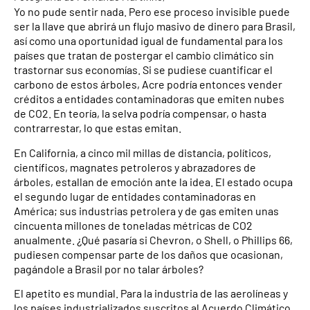
Yo no pude sentir nada. Pero ese proceso invisible puede
ser la llave que abrirá un flujo masivo de dinero para Brasil,
así como una oportunidad igual de fundamental para los
países que tratan de postergar el cambio climático sin
trastornar sus economías. Si se pudiese cuantificar el
carbono de estos árboles, Acre podría entonces vender
créditos a entidades contaminadoras que emiten nubes
de CO2. En teoría, la selva podría compensar, o hasta
contrarrestar, lo que estas emitan.
En California, a cinco mil millas de distancia, políticos,
científicos, magnates petroleros y abrazadores de
árboles, estallan de emoción ante la idea. El estado ocupa
el segundo lugar de entidades contaminadoras en
América; sus industrias petrolera y de gas emiten unas
cincuenta millones de toneladas métricas de CO2
anualmente. ¿Qué pasaría si Chevron, o Shell, o Phillips 66,
pudiesen compensar parte de los daños que ocasionan,
pagándole a Brasil por no talar árboles?
El apetito es mundial. Para la industria de las aerolíneas y
los países industrializados suscritos al Acuerdo Climático