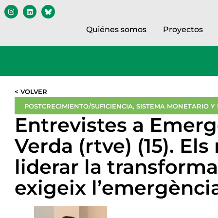
Quiénes somos
Proyectos
< VOLVER
POSTCRECIMIENTO/SUFICIENCIA
,
SISTEMA MONETARIO Y
Entrevistes a Emerg
Verda (rtve) (15). E
liderar la transform
exigeix l’emergència