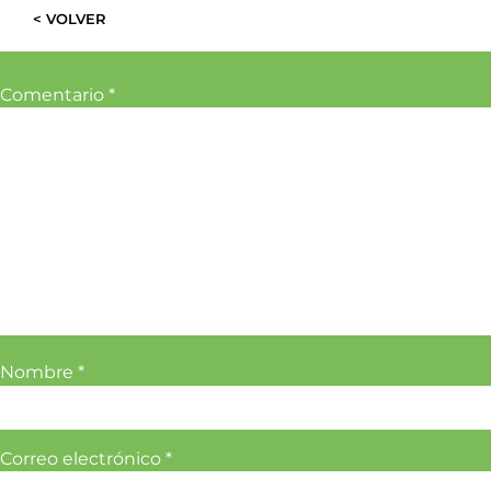
< VOLVER
Comentario
*
Nombre
*
Correo electrónico
*