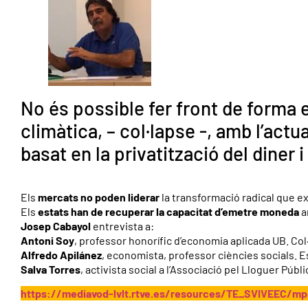
No és possible fer front de forma e
climàtica, – col·lapse -, amb l’act
basat en la privatització del diner i
Els
mercats no poden liderar
la transformació radical que ex
Els
estats han de recuperar la capacitat d’emetre moneda
a
Josep Cabayol
entrevista a:
Antoni Soy
, professor honorífic d’economia aplicada UB. Col·
Alfredo Apilánez
, economista, professor ciències socials. 
Salva Torres
, activista social a l’Associació pel Lloguer Públ
https://mediavod-lvlt.rtve.es/resources/TE_SVIVEEC/