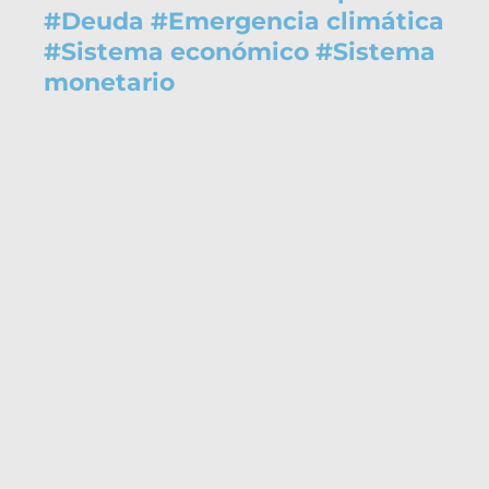
#
Deuda
#
Emergencia climática
#
Sistema económico
#
Sistema
monetario