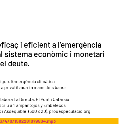
ficaç i eficient a l’emergència
ual sistema econòmic i monetari
 el deute.
igeix l’emergència climàtica.
ra privatitzada i a mans dels bancs.
labora La Directa, El Punt i Catàrsia.
Escriu a ‘Tampantojos y Embelecos’.
ic i Assequible. (500 x 20). prouespeculació.org.
mp3/4/0/1582281079504.mp3