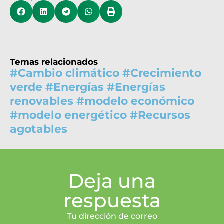
Temas relacionados
#
Cambio climático
#
Crecimiento
verde
#
Energías
#
Energías
renovables
#
modelo económico
#
modelo energético
#
Recursos
agotables
Deja una
respuesta
Tu dirección de correo