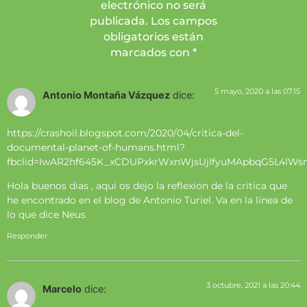
electrónico no será
publicada. Los campos
obligatorios están
marcados con *
5 mayo, 2020 a las 07:15
Antonio Montaña Vázquez
dice:
https://crashoil.blogspot.com/2020/04/critica-del-
documental-planet-of-humans.html?
fbclid=IwAR2hf645K_xCDUPxkrWxnWjsUjIfyuMApbqG5L4lWs
Hola buenos dias , aqui os dejo la reflexion de la critica que
he encontrado en el blog de Antonio Turiel. Va en la línea de
lo que dice Neus
Responder
3 octubre, 2021 a las 20:44
Marcelo
dice: