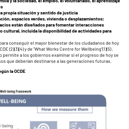
milia y la sociedad, el empleo, el voluntariado, el aprendizaje
es
 propia situación y sentido de justicia
ión, espacios verdes, vivienda o desplazamientos;
spacios están diseñados para fomentar interacciones
 cultural, incluida la disponibilidad de actividades para
 para conseguir el mayor bienestar de los ciudadanos de hoy
CDE (2)(3)(4) y de “What Works Centre for Wellbeing”(1)(5) .
uro permite a los gobiernos examinar si el progreso de hoy se
sos que deberían destinarse a las generaciones futuras.
egún la OCDE