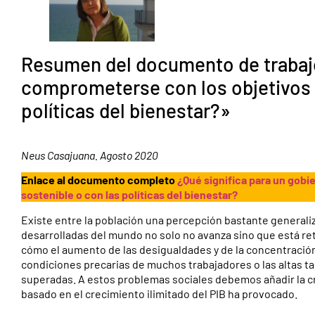
Resumen del documento de trabajo
comprometerse con los objetivos d
políticas del bienestar?»
Neus Casajuana. Agosto 2020
Enlace al documento completo
¿Qué significa para un gobi
sostenible o con las políticas del bienestar?
Existe entre la población una percepción bastante generali
desarrolladas del mundo no solo no avanza sino que está ret
cómo el aumento de las desigualdades y de la concentración
condiciones precarias de muchos trabajadores o las altas ta
superadas. A estos problemas sociales debemos añadir la cr
basado en el crecimiento ilimitado del PIB ha provocado.