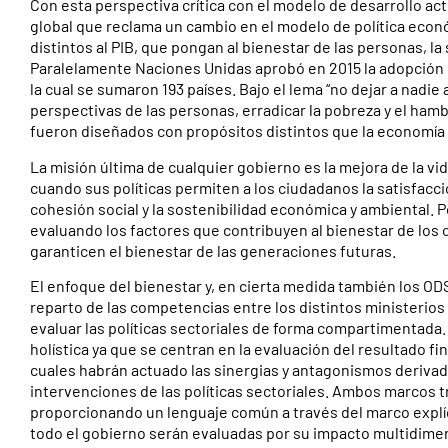
Con esta perspectiva crítica con el modelo de desarrollo ac
global que reclama un cambio en el modelo de política eco
distintos al PIB, que pongan al bienestar de las personas, la 
Paralelamente Naciones Unidas aprobó en 2015 la adopción de
la cual se sumaron 193 países. Bajo el lema “no dejar a nadie
perspectivas de las personas, erradicar la pobreza y el ham
fueron diseñados con propósitos distintos que la economía 
La misión última de cualquier gobierno es la mejora de la vi
cuando sus políticas permiten a los ciudadanos la satisfacci
cohesión social y la sostenibilidad económica y ambiental. P
evaluando los factores que contribuyen al bienestar de los
garanticen el bienestar de las generaciones futuras.
El enfoque del bienestar y, en cierta medida también los OD
reparto de las competencias entre los distintos ministerios e
evaluar las políticas sectoriales de forma compartimentada
holística ya que se centran en la evaluación del resultado fina
cuales habrán actuado las sinergias y antagonismos derivad
intervenciones de las políticas sectoriales. Ambos marcos 
proporcionando un lenguaje común a través del marco explícit
todo el gobierno serán evaluadas por su impacto multidimens