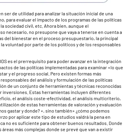
er de utilidad para analizar la situación inicial de una
no, para evaluar el impacto de los programas de las políticas
a sociedad civil, etc. Ahora bien, aunque el
aso necesario, no presupone que vaya a tenerse en cuenta a
cas del bienestar en el proceso presupuestario, la principal
la voluntad por parte de los políticos y de los responsables
ODS es el prerrequisito para poder avanzar en la integración
mpactos de las políticas implementadas para examinar «lo que
star y el progreso social. Pero existen formas más
responsables del análisis y formulación de las políticas
ación de un conjunto de herramientas y técnicas reconocidas
zar inversiones. Estas herramientas incluyen diferentes
io, el análisis coste-efectividad, el análisis multicriterio,
 utilización de estas herramientas de valoración y evaluación
emos gastar y donde? «, sino también» ¿cómo podemos
o por aplicar este tipo de estudios valdrá la pena en
mica no es suficiente para obtener buenos resultados. Donde
as áreas más complejas donde se prevé que van a existir