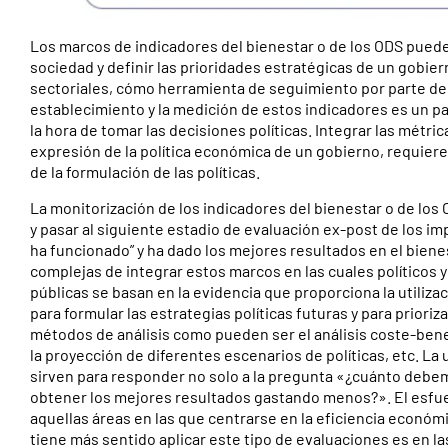
Los marcos de indicadores del bienestar o de los ODS pueden s
sociedad y definir las prioridades estratégicas de un gobier
sectoriales, cómo herramienta de seguimiento por parte de l
establecimiento y la medición de estos indicadores es un p
la hora de tomar las decisiones políticas. Integrar las métri
expresión de la política económica de un gobierno, requiere 
de la formulación de las políticas.
La monitorización de los indicadores del bienestar o de los 
y pasar al siguiente estadio de evaluación ex-post de los i
ha funcionado” y ha dado los mejores resultados en el biene
complejas de integrar estos marcos en las cuales políticos y 
públicas se basan en la evidencia que proporciona la utiliz
para formular las estrategias políticas futuras y para priori
métodos de análisis como pueden ser el análisis coste-benefic
la proyección de diferentes escenarios de políticas, etc. La
sirven para responder no solo a la pregunta «¿cuánto deb
obtener los mejores resultados gastando menos?». El esfuerz
aquellas áreas en las que centrarse en la eficiencia econó
tiene más sentido aplicar este tipo de evaluaciones es en l