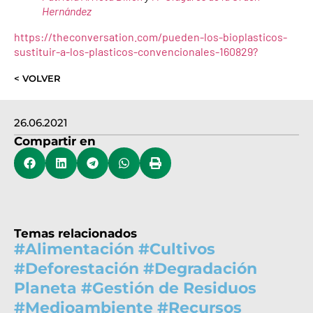
Hernández
https://theconversation.com/pueden-los-bioplasticos-
sustituir-a-los-plasticos-convencionales-160829?
< VOLVER
26.06.2021
Compartir en
Temas relacionados
#
Alimentación
#
Cultivos
#
Deforestación
#
Degradación
Planeta
#
Gestión de Residuos
#
Medioambiente
#
Recursos