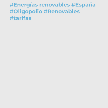
#
Energías renovables
#
España
#
Oligopolio
#
Renovables
#
tarifas