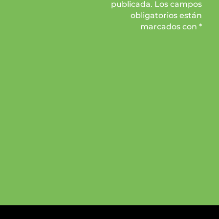
publicada. Los campos
obligatorios están
marcados con *