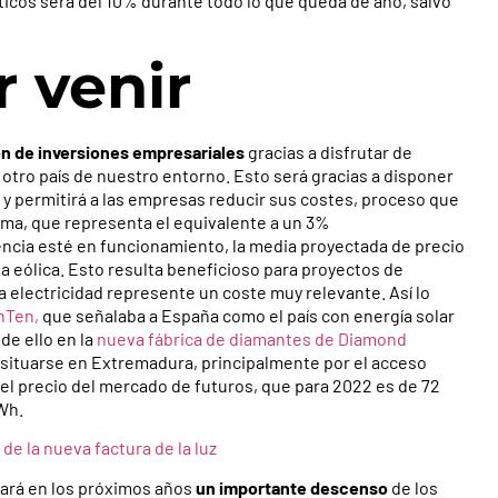
ésticos será del 10% durante todo lo que queda de año, salvo
r venir
ón de inversiones empresariales
gracias a disfrutar de
 otro país de nuestro entorno. Esto será gracias a disponer
s y permitirá a las empresas reducir sus costes, proceso que
ima, que representa el equivalente a un 3%
cia esté en funcionamiento, la media proyectada de precio
la eólica. Esto resulta beneficioso para proyectos de
a electricidad represente un coste muy relevante. Así lo
nTen,
que señalaba a España como el país con energía solar
de ello en la
nueva fábrica de diamantes de Diamond
 situarse en Extremadura, principalmente por el acceso
 el precio del mercado de futuros, que para 2022 es de 72
Wh.
de la nueva factura de la luz
ará en los próximos años
un importante descenso
de los