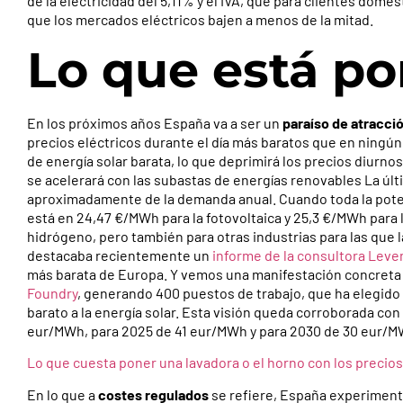
de la electricidad del 5,11% y el IVA, que para clientes dom
que los mercados eléctricos bajen a menos de la mitad.
Lo que está po
En los próximos años España va a ser un
paraíso de atracci
precios eléctricos durante el día más baratos que en ningún
de energía solar barata, lo que deprimirá los precios diurno
se acelerará con las subastas de energías renovables La últ
aproximadamente de la demanda anual. Cuando toda la poten
está en 24,47 €/MWh para la fotovoltaica y 25,3 €/MWh para 
hidrógeno, pero también para otras industrias para las que l
destacaba recientemente un
informe de la consultora Leve
más barata de Europa. Y vemos una manifestación concreta 
Foundry
, generando 400 puestos de trabajo, que ha elegido
barato a la energía solar. Esta visión queda corroborada con
eur/MWh, para 2025 de 41 eur/MWh y para 2030 de 30 eur/M
Lo que cuesta poner una lavadora o el horno con los precios 
En lo que a
costes regulados
se refiere, España experiment