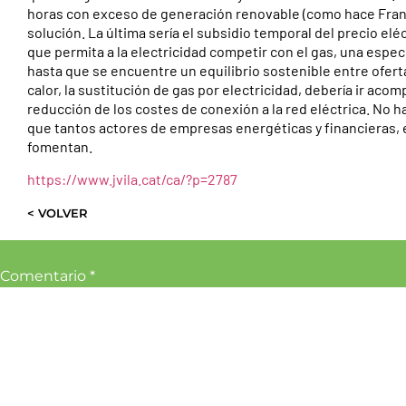
horas con exceso de generación renovable (como hace Franci
solución. La última sería el subsidio temporal del precio el
que permita a la electricidad competir con el gas, una espec
hasta que se encuentre un equilibrio sostenible entre ofert
calor, la sustitución de gas por electricidad, debería ir aco
reducción de los costes de conexión a la red eléctrica. No ha
que tantos actores de empresas energéticas y financieras, 
fomentan.
https://www.jvila.cat/ca/?p=2787
< VOLVER
Comentario
*