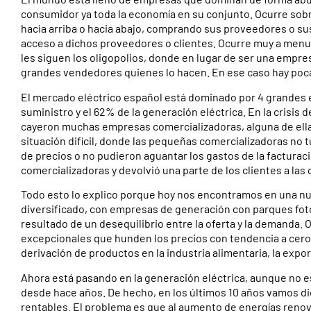
consumidor ya toda la economía en su conjunto. Ocurre so
hacia arriba o hacia abajo, comprando sus proveedores o s
acceso a dichos proveedores o clientes. Ocurre muy a menu
les siguen los oligopolios, donde en lugar de ser una emp
grandes vendedores quienes lo hacen. En ese caso hay po
El mercado eléctrico español está dominado por 4 grandes 
suministro y el 62% de la generación eléctrica. En la crisis 
cayeron muchas empresas comercializadoras, alguna de ella
situación difícil, donde las pequeñas comercializadoras no t
de precios o no pudieron aguantar los gastos de la factura
comercializadoras y devolvió una parte de los clientes a las
Todo esto lo explico porque hoy nos encontramos en una nu
diversificado, con empresas de generación con parques foto
resultado de un desequilibrio entre la oferta y la demanda.
excepcionales que hunden los precios con tendencia a cero.
derivación de productos en la industria alimentaria, la expor
Ahora está pasando en la generación eléctrica, aunque no
desde hace años. De hecho, en los últimos 10 años vamos di
rentables. El problema es que al aumento de energías ren