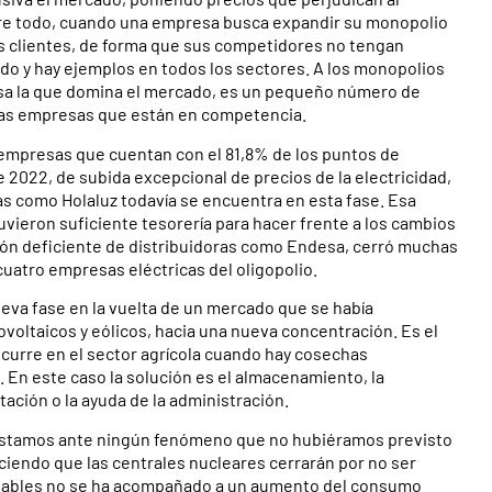
bre todo, cuando una empresa busca expandir su monopolio
us clientes, de forma que sus competidores no tengan
do y hay ejemplos en todos los sectores. A los monopolios
resa la que domina el mercado, es un pequeño número de
cas empresas que están en competencia.
empresas que cuentan con el 81,8% de los puntos de
de 2022, de subida excepcional de precios de la electricidad,
s como Holaluz todavía se encuentra en esta fase. Esa
uvieron suficiente tesorería para hacer frente a los cambios
ción deficiente de distribuidoras como Endesa, cerró muchas
 cuatro empresas eléctricas del oligopolio.
eva fase en la vuelta de un mercado que se había
voltaicos y eólicos, hacia una nueva concentración. Es el
 Ocurre en el sector agrícola cuando hay cosechas
 En este caso la solución es el almacenamiento, la
tación o la ayuda de la administración.
 estamos ante ningún fenómeno que no hubiéramos previsto
ciendo que las centrales nucleares cerrarán por no ser
ovables no se ha acompañado a un aumento del consumo