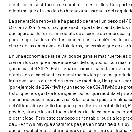
eléctrico en sustitución de combustibles fósiles. Una parte
mientras que otra no los ha hecho, una carencia del regulad
La generación renovable ha pasado de tener un peso del 40%
65% en 2024. A esto hay que añadir que la demanda de los m
que aparece de forma inmediata es el cierre de empresas que
poder soportar los créditos concedidos. También es de prev
cierre de las empresas instaladoras, un camino que costará 
En una economía de la selva, donde gana el más fuerte, es 
cierren los compren las empresas del oligopolio, con más 
ganancias del 2022. Esto sería un camino hacia la nueva conc
efectuado el camino de concentración, los precios quedarían
interesa, por lo que deben tomarse medidas. Una podría ser
(por ejemplo de 25€/MWh) y un techo (de 80€/MWh) que prot
Esto, que nos gusta a los ingenieros porque modula el proce
necesario buscar nuevas vías. Si la solución pasa por almacen
del último año y medio tampoco permiten su rentabilidad. P
posible. Una es la sustitución industrial de calor que se p
electricidad. Pero esto tampoco es rentable, pues a los pr
de 36 €/MWh hay que añadir los peajes en horas de día. Hoy 
que el regulador está durmiendo y no se entera del drama. E