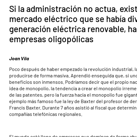
Si la administración no actua, exis
mercado eléctrico que se había di
generación eléctrica renovable, h
empresas oligopólicas
Joan Vila
Poco después de haber empezado la revolución industrial, 
producirse de forma masiva. Aprendió enseguida que, si un
beneficios son inmensos. Podríamos decir que el propio na
idea de monopolio, la tendencia a crear el monopolio irrem
de las patentes, pero la fuerza hacia el monopolio fue gigan
ejemplo más famoso fue la ley de Baxter del profesor de de
Francis Baxter. Durante 7 años asistió al fiscal que determi
compañías telefónicas regionales.
El mundo está lleno de empresas que dominan de forma abus