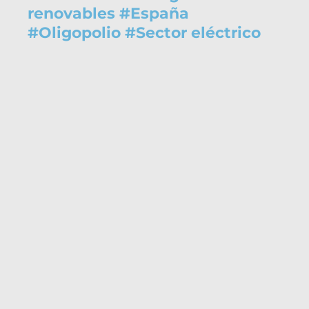
renovables
#
España
#
Oligopolio
#
Sector eléctrico