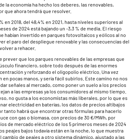
 de la economía ha hecho los deberes, las renovables,
or que ahora tendrá que resolver.
 en 2018, del 48,4% en 2021, hasta niveles superiores al
eses de 2024 está bajando un -3,3 % de media. El riesgo
 habían invertido en parques fotovoltaicos y eólicos al no
er el paro del despliegue renovable y las consecuencias del
volver a rehacer.
de prever que los parques renovables de las empresas que
músculo financiero, sobre todo después de las enormes
entración y reforzando el oligopolio eléctrico. Una vez
 en pocas manos, y sería fácil subirlos. Este camino no nos
 dar señales al mercado, como poner un suelo a los precios
ejan a las empresas ya los consumidores al mismo tiempo.
so, no gusta a los economistas más liberales, por lo que es
ar electricidad en baterías, los datos de precios altibajos
or tanto habrá que encontrar otras fórmulas para hacerlo
roduce con gas o biomasa, con precios de 30 €/MWh, por
ecios de mercado eléctrico de los 5 primeros meses de 2024
los peajes bajos todavía están en la noche, lo que muestra
l cambio de peajes a otro sistema dinámico, ajustado a las