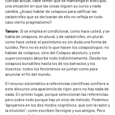
fuerzas actual, cabe temer que se mantenga el
statu quo
,
una situación en que las cosas siguen su curso y nada
cambia. ¿Acaso hablar de colapsos para calificar las
catástrofes que se derivarían de ello no refleja en todo
caso cierto pragmatismo?
Tanuro:
Si se emplea el condicional, como hace usted, y se
habla de colapsos, en plural, y de catástrofes, en plural,
como hace usted, el pesimismo es sin duda una forma de
lucidez. Pero no es esto lo que hacen los colapsólogos: no
hablan de colapsos, sino del Colapso absoluto, y este
superconcepto absorbe todo indistintamente. Desde los
colapsos bursátiles hasta los de los batracios y los
insectos, todos los fenómenos se juntan como para
anunciar el fin del mundo.
El recurso sistemático a referencias científicas confiere a
este discurso una apariencia de rigor, pero no hay nada de
nada. En primer lugar, porque seleccionan las referencias,
pero sobre todo porque hay un vicio de método. Podemos
“apoyarnos en los dos modos cognitivos, que son la razón y
la intuición”, como escriben Servigne y sus amigos. Pero