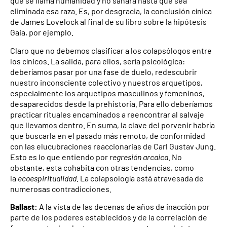
que se llama humanidad y no sanará hasta que sea
eliminada esa raza. Es, por desgracia, la conclusión cínica
de James Lovelock al final de su libro sobre la hipótesis
Gaia, por ejemplo.
Claro que no debemos clasificar a los colapsólogos entre
los cínicos. La salida, para ellos, sería psicológica:
deberíamos pasar por una fase de duelo, redescubrir
nuestro inconsciente colectivo y nuestros arquetipos,
especialmente los arquetipos masculinos y femeninos,
desaparecidos desde la prehistoria. Para ello deberíamos
practicar rituales encaminados a reencontrar al salvaje
que llevamos dentro. En suma, la clave del porvenir habría
que buscarla en el pasado más remoto, de conformidad
con las elucubraciones reaccionarias de Carl Gustav Jung.
Esto es lo que entiendo por
regresión arcaica
. No
obstante, esta cohabita con otras tendencias, como
la
ecoespiritualidad
. La colapsología está atravesada de
numerosas contradicciones.
Ballast:
A la vista de las decenas de años de inacción por
parte de los poderes establecidos y de la correlación de