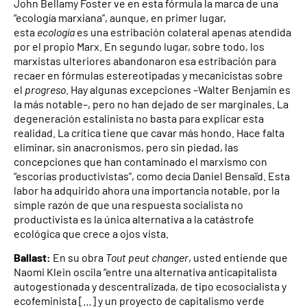
John Bellamy Foster ve en esta fórmula la marca de una
“ecología marxiana”, aunque, en primer lugar,
esta
ecología
es una estribación colateral apenas atendida
por el propio Marx. En segundo lugar, sobre todo, los
marxistas ulteriores abandonaron esa estribación para
recaer en fórmulas estereotipadas y mecanicistas sobre
el
progreso
. Hay algunas excepciones –Walter Benjamin es
la más notable–, pero no han dejado de ser marginales. La
degeneración estalinista no basta para explicar esta
realidad. La crítica tiene que cavar más hondo. Hace falta
eliminar, sin anacronismos, pero sin piedad, las
concepciones que han contaminado el marxismo con
“escorias productivistas”, como decía Daniel Bensaïd. Esta
labor ha adquirido ahora una importancia notable, por la
simple razón de que una respuesta socialista no
productivista es la única alternativa a la catástrofe
ecológica que crece a ojos vista.
Ballast:
En su obra
Tout peut changer
, usted entiende que
Naomi Klein oscila “entre una alternativa anticapitalista
autogestionada y descentralizada, de tipo ecosocialista y
ecofeminista […] y un proyecto de capitalismo verde