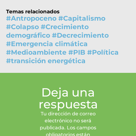
Temas relacionados
#
Antropoceno
#
Capitalismo
#
Colapso
#
Crecimiento
demográfico
#
Decrecimiento
#
Emergencia climática
#
Medioambiente
#
PIB
#
Política
#
transición energética
Deja una
respuesta
Tu dirección de correo
electrónico no será
publicada. Los campos
obligatorios están