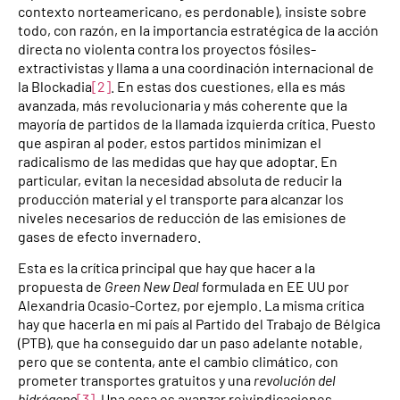
contexto norteamericano, es perdonable), insiste sobre
todo, con razón, en la importancia estratégica de la acción
directa no violenta contra los proyectos fósiles-
extractivistas y llama a una coordinación internacional de
la Blockadia
[2]
. En estas dos cuestiones, ella es más
avanzada, más revolucionaria y más coherente que la
mayoría de partidos de la llamada izquierda crítica. Puesto
que aspiran al poder, estos partidos minimizan el
radicalismo de las medidas que hay que adoptar. En
particular, evitan la necesidad absoluta de reducir la
producción material y el transporte para alcanzar los
niveles necesarios de reducción de las emisiones de
gases de efecto invernadero.
Esta es la crítica principal que hay que hacer a la
propuesta de
Green New Deal
formulada en EE UU por
Alexandria Ocasio-Cortez, por ejemplo. La misma crítica
hay que hacerla en mi país al Partido del Trabajo de Bélgica
(PTB), que ha conseguido dar un paso adelante notable,
pero que se contenta, ante el cambio climático, con
prometer transportes gratuitos y una
revolución del
hidrógeno
[3]
. Una cosa es avanzar reivindicaciones