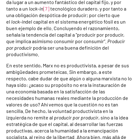
da lugar a un aumento fantástico del capital fijo, y por
tanto a un
lock-in
[7]
tecnológico duradero, y por tanto a
una obligación despótica de producir; por cierto que
el
lock-in
del capital en el sistema energético fósil es un
buen ejemplo de ello. Concluyendo el razonamiento,
señala la tendencia del capital a “producir por producir,
que implica asimismo consumir por consumir”.
Producir
por producir
podría ser una buena definición del
productivismo.
En este sentido, Marx no es productivista, a pesar de sus
ambigüedades prometeicas. Sin embargo, a este
respecto, cabe dudar de que algún o alguna marxista no lo
haya sido: ¿acaso su propósito no era la instauración de
una economía basada en la satisfacción de las
necesidades humanas reales mediante la producción de
valores de uso? Ahí vemos que la cuestión no es tan
sencilla. De hecho, la voluntad productivista en la
izquierda no remite al
producir por producir
, sino a la idea
estratégica de que el capital, al desarrollar las fuerzas
productivas, acerca la humanidad a la emancipación
socialista, al reino de la libertad. Ahora bien, más allá de