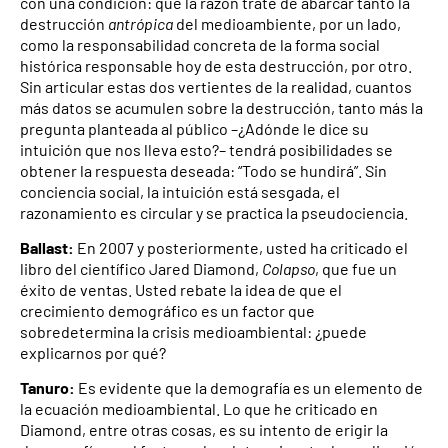
con una condición: que la razón trate de abarcar tanto la
destrucción
antrópica
del medioambiente, por un lado,
como la responsabilidad concreta de la forma social
histórica responsable hoy de esta destrucción, por otro.
Sin articular estas dos vertientes de la realidad, cuantos
más datos se acumulen sobre la destrucción, tanto más la
pregunta planteada al público –¿Adónde le dice su
intuición que nos lleva esto?– tendrá posibilidades se
obtener la respuesta deseada: “Todo se hundirá”. Sin
conciencia social, la intuición está sesgada, el
razonamiento es circular y se practica la pseudociencia.
Ballast:
En 2007 y posteriormente, usted ha criticado el
libro del científico Jared Diamond,
Colapso
, que fue un
éxito de ventas. Usted rebate la idea de que el
crecimiento demográfico es un factor que
sobredetermina la crisis medioambiental: ¿puede
explicarnos por qué?
Tanuro:
Es evidente que la demografía es un elemento de
la ecuación medioambiental. Lo que he criticado en
Diamond, entre otras cosas, es su intento de erigir la