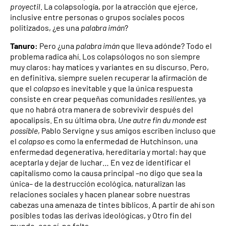
proyectil
. La colapsología, por la atracción que ejerce,
inclusive entre personas o grupos sociales pocos
politizados, ¿es una
palabra imán
?
Tanuro:
Pero ¿una
palabra imán
que lleva adónde? Todo el
problema radica ahí. Los colapsólogos no son siempre
muy claros: hay matices y variantes en su discurso. Pero,
en definitiva, siempre suelen recuperar la afirmación de
que el
colapso
es inevitable y que la única respuesta
consiste en crear pequeñas comunidades
resilientes
, ya
que no habrá otra manera de sobrevivir después del
apocalipsis. En su última obra,
Une autre fin du monde est
possible
, Pablo Servigne y sus amigos escriben incluso que
el
colapso
es como la enfermedad de Hutchinson, una
enfermedad degenerativa, hereditaria y mortal: hay que
aceptarla y dejar de luchar… En vez de identificar el
capitalismo como la causa principal –no digo que sea la
única– de la destrucción ecológica, naturalizan las
relaciones sociales y hacen planear sobre nuestras
cabezas una amenaza de tintes bíblicos. A partir de ahí son
posibles todas las derivas ideológicas, y Otro fin del
mundo, eso sí, no falta…