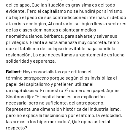
del colapso. Que la situación es gravísima es del todo
evidente. Pero el capitalismo no se hundirá por sí mismo,
no bajo el peso de sus contradicciones internas, ni debido
a la crisis ecológica. Al contrario, su lógica lleva a sectores
de las clases dominantes a plantear medios
neomalthusianos, bárbaros, para salvarse y salvar sus
privilegios. Frente a esta amenaza muy concreta, temo
que el fatalismo del colapso inevitable haga cundir la
resignación. Lo que necesitamos urgentemente es lucha,
solidaridad y esperanza.
Ballast:
Hay ecosocialistas que critican el
término
antropoceno
porque según ellos invisibiliza el
papel del capitalismo y prefieren utilizar el
de
capitaloceno
. En nuestro 7º número en papel, Agnès
Sinaï nos dijo: “El capitalismo es una explicación
necesaria, pero no suficiente, del antropoceno.
Representa una dimensión histórica del industrialismo,
pero no explica la fascinación por el átomo, la velocidad,
las armas o los hipermercados”. Qué opina usted al
respecto?