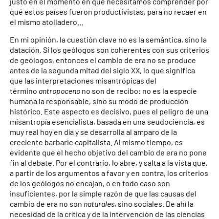
justo en el momento en que necesitamos comprender por
qué estos países fueron productivistas, para no recaer en
el mismo atolladero…
En mi opinión, la cuestión clave no es la semántica, sino la
datación. Si los geólogos son coherentes con sus criterios
de geólogos, entonces el cambio de era no se produce
antes de la segunda mitad del siglo XX, lo que significa
que las interpretaciones misantrópicas del
término
antropoceno
no son de recibo: no es la especie
humana la responsable, sino su modo de producción
histórico. Este aspecto es decisivo, pues el peligro de una
misantropía esencialista, basada en una seudociencia, es
muy real hoy en día y se desarrolla al amparo de la
creciente barbarie capitalista. Al mismo tiempo, es
evidente que el hecho objetivo del cambio de era no pone
fin al debate. Por el contrario, lo abre, y salta a la vista que,
a partir de los argumentos a favor y en contra, los criterios
de los geólogos no encajan, o en todo caso son
insuficientes, por la simple razón de que las causas del
cambio de era no son
naturales
, sino sociales. De ahí la
necesidad de la crítica y de la intervención de las ciencias