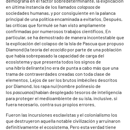
demografía en el factor sobredeterminante, la explicación
en última instancia de los llamados
colapsos
de
sociedades humanas, y por consiguiente en la palanca
principal de una política encaminada a evitarlos. Después,
las críticas que formulé se han visto ampliamente
confirmadas por numerosos trabajos científicos. En
particular, se ha demostrado de manera incontestable que
la explicación del colapso de la Isla de Pascua que propuso
Diamond (la teoría del
ecocidio
por parte de una población
que había sobrepasado la capacidad de carga del
ecosistema y que presenta todos los signos de
una
hibris
delirante) no era de punta a cabo más que una
trama de contraverdades creadas con toda clase de
elementos. Lejos de ser los brutos imbéciles descritos
por Diamond, los rapa nui (nombre polinesio de
los
pascuanos
) habían desplegado tesoros de inteligencia
para proteger el medioambiente de su isla, inclusive, si
fuera necesario, contra sus propios errores.
Fueron las incursiones esclavistas y el colonialismo los
que destruyeron aquella notable civilización y arruinaron
definitivamente el ecosistema. Pero esta verdad tiene