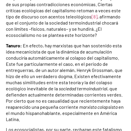
de sus propias contradicciones económicas. Ciertas
críticas ecológicas del capitalismo retoman a veces este
tipo de discurso con acentos teleológicos
[8]
, afirmando
que el conjunto de la sociedad termoindustrial chocará
con límites –físicos, naturales– y se hundirá. ¿El
ecosocialismo no se plantea este horizonte?
Tanuro:
En efecto, hay marxistas que han sostenido esta
idea mecanicista de que la dinámica de acumulación
conduciría automáticamente al colapso del capitalismo.
Este fue particularmente el caso, en el periodo de
entreguerras, de un autor alemán, Henryk Grossman, que
hizo de ello un verdadero dogma. Existen efectivamente
muchas similitudes entre esta teoría y la del colapso
ecológico inevitable de la
sociedad termoindustrial
, que
defienden actualmente determinadas corrientes verdes.
Por cierto que no es casualidad que recientemente haya
reaparecido una pequeña corriente
marxista colapsista
en
el mundo hispanohablante, especialmente en América
Latina.
Los ecosocialistas, por su parte, rechazan este fatalismo