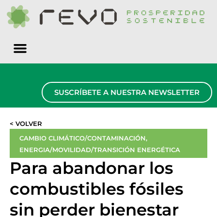
Quiénes somos
SUSCRÍBETE A NUESTRA NEWSLETTER
< VOLVER
CAMBIO CLIMÁTICO/CONTAMINACIÓN
,
ENERGIA/MOVILIDAD/TRANSICIÓN ENERGÉTICA
Para abandonar los
combustibles fósiles
sin perder bienestar