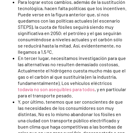
Para lograr estos cambios, además de la sustitución
tecnológica, hacen falta políticas que los incentiven.
Puede verse en la figura anterior que, si nos
quedamos con las políticas actuales (el escenario
STEPS), la cuota de fósiles seguirá siendo muy
significativa en 2050: el petróleo y el gas seguirán
consumiéndose a niveles actuales y el carbón sólo
se reducirá hasta la mitad. Así, evidentemente, no
llegamos a 1,5 ºC.
En tercer lugar, necesitamos investigación para que
las alternativas no resulten demasiado costosas.
Actualmente el hidrógeno cuesta mucho más que el
gas o el carbón al que sustituiría (en la industria,
fundamentalmente). Los vehículos eléctricos
todavía no son asequibles para todos
, y en particular
para el transporte pesado.
Y, por último, tenemos que ser conscientes de que
las necesidades de los consumidores son muy
distintas. No es lo mismo abandonar los fósiles en
una ciudad con transporte público electrificado y
buen clima que haga competitivas a las bombas de
calor que en una zona rural fría, desconectada o con