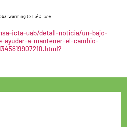
lobal warming to 1.5ºC,
One
a-icta-uab/detall-noticia/un-bajo-
e-ayudar-a-mantener-el-cambio-
-1345819907210.html?