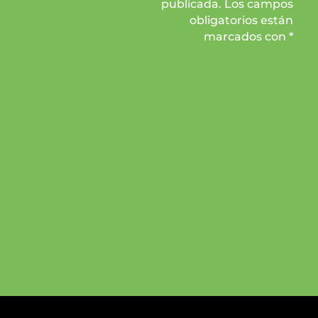
publicada. Los campos
obligatorios están
marcados con *