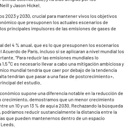
Neill y Jason Hickel.
os 2023 y 2030, crucial para mantener vivos los objetivos
económico que presuponen los actuales escenarios de
e los principales impulsores de las emisiones de gases de
 del 4 % anual, que es lo que presuponen los escenarios
 Acuerdo de París, incluso si se aplicaran a nivel mundial los
tante. “Para reducir las emisiones mundiales lo
1,5 °C es necesario llevar a cabo una mitigación ambiciosa y
mico mundial tendría que caer por debajo de la tendencia
alta tendrían que pasar a una fase de postcrecimiento»,
rincipal del estudio.
económico supone una diferencia notable en la reducción de
lto crecimiento, demostramos que un menor crecimiento
tre un 10 y un 13 % de aquí a 2030. Rechazando la búsqueda
 podríamos reducir sustancialmente la distancia entre la
 vías que pueden mantenernos dentro de un espacio
e Leeds.