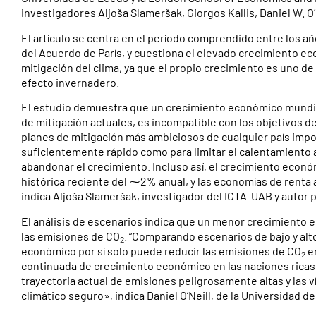
investigadores Aljoša Slameršak, Giorgos Kallis, Daniel W. O’
El artículo se centra en el período comprendido entre los añ
del Acuerdo de París, y cuestiona el elevado crecimiento 
mitigación del clima, ya que el propio crecimiento es uno d
efecto invernadero.
El estudio demuestra que un crecimiento económico mundial
de mitigación actuales, es incompatible con los objetivos del
planes de mitigación más ambiciosos de cualquier país impor
suficientemente rápido como para limitar el calentamiento a 
abandonar el crecimiento. Incluso así, el crecimiento econó
histórica reciente del ⁓2% anual, y las economías de renta 
indica Aljoša Slameršak, investigador del ICTA-UAB y autor p
El análisis de escenarios indica que un menor crecimiento 
las emisiones de CO
. “Comparando escenarios de bajo y a
2
económico por sí solo puede reducir las emisiones de CO
en
2
continuada de crecimiento económico en las naciones ricas,
trayectoria actual de emisiones peligrosamente altas y las
climático seguro», indica Daniel O’Neill, de la Universidad d