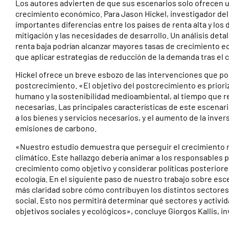
Los autores advierten de que sus escenarios solo ofrecen un
crecimiento económico. Para Jason Hickel, investigador de
importantes diferencias entre los países de renta alta y los
mitigación y las necesidades de desarrollo. Un análisis det
renta baja podrían alcanzar mayores tasas de crecimiento e
que aplicar estrategias de reducción de la demanda tras el 
Hickel ofrece un breve esbozo de las intervenciones que pod
postcrecimiento. «El objetivo del postcrecimiento es priori
humano y la sostenibilidad medioambiental, al tiempo que 
necesarias. Las principales características de este escenari
a los bienes y servicios necesarios, y el aumento de la inve
emisiones de carbono.
«Nuestro estudio demuestra que perseguir el crecimiento re
climático. Este hallazgo debería animar a los responsables po
crecimiento como objetivo y considerar políticas posteriores
ecología. En el siguiente paso de nuestro trabajo sobre es
más claridad sobre cómo contribuyen los distintos sectores 
social. Esto nos permitirá determinar qué sectores y activi
objetivos sociales y ecológicos», concluye Giorgos Kallis, i