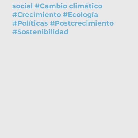
social
#
Cambio climático
#
Crecimiento
#
Ecología
#
Políticas
#
Postcrecimiento
#
Sostenibilidad