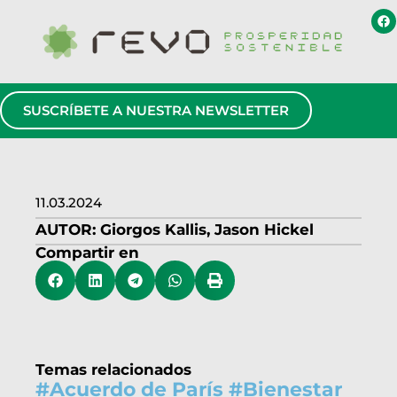
SUSCRÍBETE A NUESTRA NEWSLETTER
11.03.2024
AUTOR:
Giorgos Kallis
,
Jason Hickel
Compartir en
Temas relacionados
#
Acuerdo de París
#
Bienestar