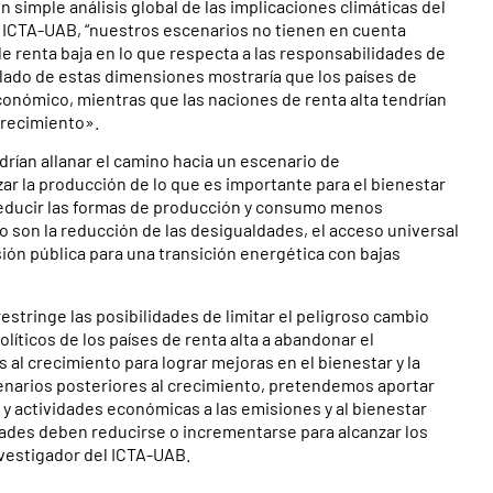
 simple análisis global de las implicaciones climáticas del
l ICTA-UAB, “nuestros escenarios no tienen en cuenta
 de renta baja en lo que respecta a las responsabilidades de
allado de estas dimensiones mostraría que los países de
conómico, mientras que las naciones de renta alta tendrían
crecimiento».
rían allanar el camino hacia un escenario de
zar la producción de lo que es importante para el bienestar
reducir las formas de producción y consumo menos
o son la reducción de las desigualdades, el acceso universal
rsión pública para una transición energética con bajas
stringe las posibilidades de limitar el peligroso cambio
líticos de los países de renta alta a abandonar el
 al crecimiento para lograr mejoras en el bienestar y la
cenarios posteriores al crecimiento, pretendemos aportar
y actividades económicas a las emisiones y al bienestar
dades deben reducirse o incrementarse para alcanzar los
nvestigador del ICTA-UAB.